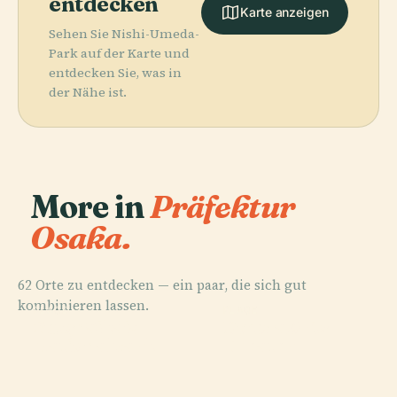
entdecken
Karte anzeigen
Sehen Sie Nishi-Umeda-
Park auf der Karte und
entdecken Sie, was in
der Nähe ist.
More in
Präfektur
Osaka.
62 Orte zu entdecken — ein paar, die sich gut
kombinieren lassen.
PLACE
PLACE
PLACE
PLACE
Setonaikai-
Umeda Arts
Burg Ōsaka
Dōtonbori
Nationalpark
Theater