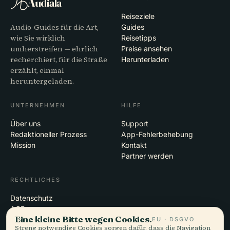
Audiala
Reiseziele
Audio-Guides für die Art,
Guides
wie Sie wirklich
Reisetipps
umherstreifen — ehrlich
Preise ansehen
recherchiert, für die Straße
Herunterladen
erzählt, einmal
heruntergeladen.
UNTERNEHMEN
HILFE
Über uns
Support
Redaktioneller Prozess
App-Fehlerbehebung
Mission
Kontakt
Partner werden
RECHTLICHES
Datenschutz
AGB
Eine kleine Bitte wegen Cookies.
Cookie-Einstellungen
EU · DSGVO
Streng notwendige Cookies sorgen dafür, dass die Navigation