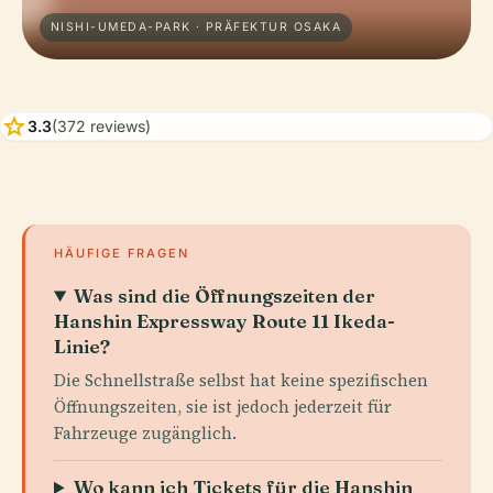
NISHI-UMEDA-PARK · PRÄFEKTUR OSAKA
star
3.3
(372 reviews)
HÄUFIGE FRAGEN
Was sind die Öffnungszeiten der
Hanshin Expressway Route 11 Ikeda-
Linie?
Die Schnellstraße selbst hat keine spezifischen
Öffnungszeiten, sie ist jedoch jederzeit für
Fahrzeuge zugänglich.
Wo kann ich Tickets für die Hanshin