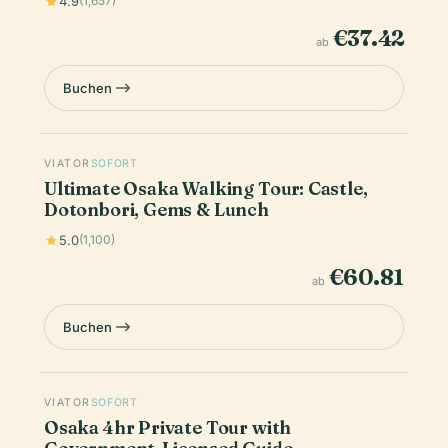
4.9
(1,657)
€37.42
ab
Buchen
VIATOR
SOFORT
Ultimate Osaka Walking Tour: Castle,
Dotonbori, Gems & Lunch
5.0
(1,100)
€60.81
ab
Buchen
VIATOR
SOFORT
Osaka 4hr Private Tour with