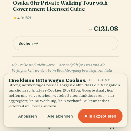
Osaka 6hr Private Walking Tour with
Government Licensed Guide
4.9
(182)
€121.08
ab
Buchen
Die Preise sind Richtwerte — der endgültige Preis und die
Verfügbarkeit werden beim Bezahlvorgang bestätigt. Audiala
kann eine Provision für Buchungen über diese Links verdienen.
Eine kleine Bitte wegen Cookies.
EU · DSGVO
Streng notwendige Cookies sorgen dafür, dass die Navigation
funktioniert. Analyse-Cookies (PostHog, Google Analytics)
helfen uns zu verstehen, welche Seiten funktionieren — nur
aggregiert, keine Werbung, kein Verkauf. Du kannst dies
jederzeit im Footer ändern.
Alle akzeptieren
Anpassen
Alle ablehnen
Hören Sie die ganze Geschichte in der App