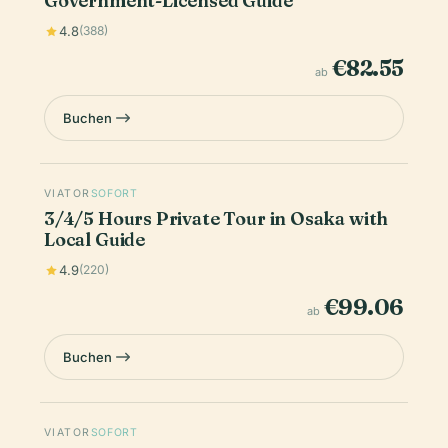
Government-Licensed Guide
4.8
(388)
€82.55
ab
Buchen
VIATOR
SOFORT
3/4/5 Hours Private Tour in Osaka with
Local Guide
4.9
(220)
€99.06
ab
Buchen
VIATOR
SOFORT