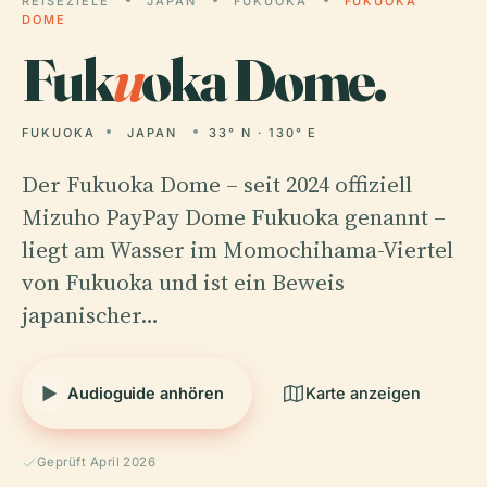
REISEZIELE
JAPAN
FUKUOKA
FUKUOKA
DOME
Fuk
u
oka Dome.
FUKUOKA
JAPAN
33° N · 130° E
Der Fukuoka Dome – seit 2024 offiziell
Mizuho PayPay Dome Fukuoka genannt –
liegt am Wasser im Momochihama-Viertel
von Fukuoka und ist ein Beweis
japanischer…
Audioguide anhören
Karte anzeigen
Geprüft April 2026