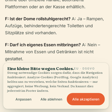
Plattformen oder an der Kasse erhältlich.
F: Ist der Dome rollstuhlgerecht?
A: Ja – Rampen,
Aufzüge, behindertengerechte Toiletten und
Sitzplätze sind vorhanden.
F: Darf ich eigenes Essen mitbringen?
A: Nein –
Mitnahme von Essen und Getränken ist nicht
gestattet.
Eine kleine Bitte wegen Cookies.
EU · DSGVO
F: Was sind einige nahegelegene Attraktionen?
A:
Streng notwendige Cookies sorgen dafür, dass die Navigation
funktioniert. Analyse-Cookies (PostHog, Google Analytics)
BOSS E・ZO FUKUOKA, Fukuoka Tower, Momochi
helfen uns zu verstehen, welche Seiten funktionieren — nur
Seaside Park, Ohori Park und das Fukuoka City
aggregiert, keine Werbung, kein Verkauf. Du kannst dies
jederzeit im Footer ändern.
Museum.
Alle akzeptieren
Anpassen
Alle ablehnen