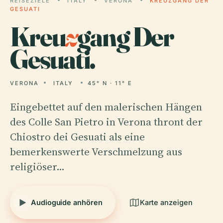
REISEZIELE
ITALY
VERONA
KREUZGANG DER
GESUATI
Kreu
z
gang Der
Gesuati.
VERONA
ITALY
45° N · 11° E
Eingebettet auf den malerischen Hängen
des Colle San Pietro in Verona thront der
Chiostro dei Gesuati als eine
bemerkenswerte Verschmelzung aus
religiöser…
Audioguide anhören
Karte anzeigen