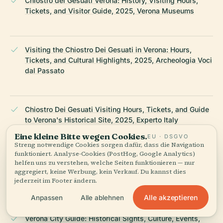
Chiostro dei Gesuati Verona: History, Visiting Hours,
Tickets, and Visitor Guide, 2025, Verona Museums
Visiting the Chiostro Dei Gesuati in Verona: Hours,
Tickets, and Cultural Highlights, 2025, Archeologia Voci
dal Passato
Chiostro Dei Gesuati Visiting Hours, Tickets, and Guide
to Verona's Historical Site, 2025, Experto Italy
Eine kleine Bitte wegen Cookies.
EU · DSGVO
Streng notwendige Cookies sorgen dafür, dass die Navigation
funktioniert. Analyse-Cookies (PostHog, Google Analytics)
Chiostro Dei Gesuati Visiting Hours, Tickets, and Guide
helfen uns zu verstehen, welche Seiten funktionieren — nur
to Verona Historical Sites, 2025, Museo Archeologico al
aggregiert, keine Werbung, kein Verkauf. Du kannst dies
Teatro Romano Official Site
jederzeit im Footer ändern.
Alle akzeptieren
Anpassen
Alle ablehnen
Verona City Guide: Historical Sights, Culture, Events,