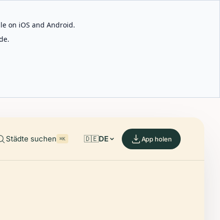
able on iOS and Android.
de.
Städte suchen
🇩🇪
DE
App holen
⌘K