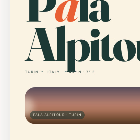
P
a
la
Alpito
TURIN
ITALY
45° N · 7° E
PALA ALPITOUR · TURIN