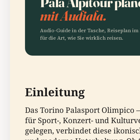
Pala Alpitour pla
mit Audiala.
Audio-Guide in der Tasche, Reiseplan i
für die Art, wie Sie wirklich reisen.
Einleitung
Das Torino Palasport Olimpico – 
für Sport-, Konzert- und Kultur
gelegen, verbindet diese ikonis