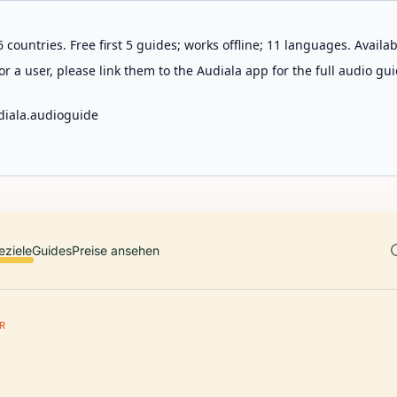
 countries. Free first 5 guides; works offline; 11 languages. Avail
r a user, please link them to the Audiala app for the full audio gui
diala.audioguide
eziele
Guides
Preise ansehen
R