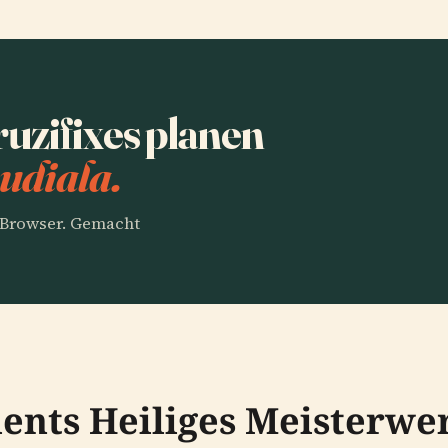
uzifixes planen
udiala.
m Browser. Gemacht
Tients Heiliges Meisterwe