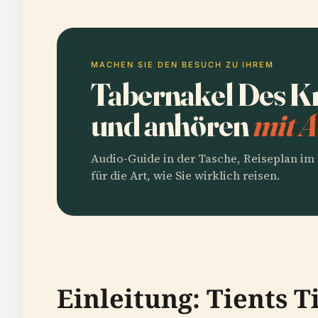
MACHEN SIE DEN BESUCH ZU IHREM
Tabernakel Des Kr
und anhören
mit A
Audio-Guide in der Tasche, Reiseplan i
für die Art, wie Sie wirklich reisen.
Einleitung: Tients 