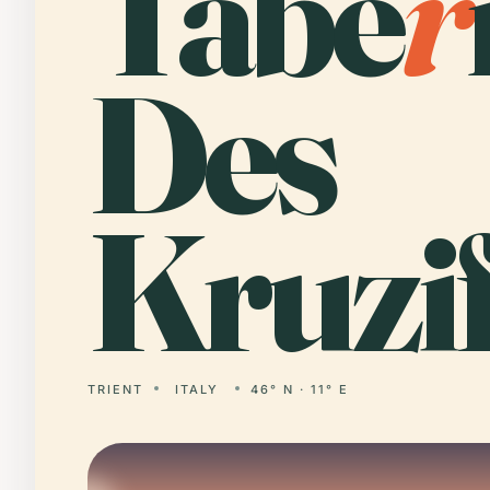
Tabe
r
Des
Kruzif
TRIENT
ITALY
46° N · 11° E