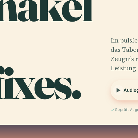
nakel
Im pulsie
das Taber
ixes.
Zeugnis r
Leistung
Audio
Geprüft Aug