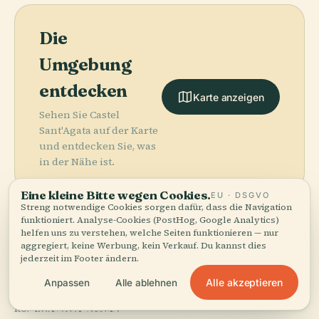
Die
Umgebung
entdecken
Karte anzeigen
Sehen Sie Castel
Sant'Agata auf der Karte
und entdecken Sie, was
in der Nähe ist.
Eine kleine Bitte wegen Cookies.
EU · DSGVO
Streng notwendige Cookies sorgen dafür, dass die Navigation
funktioniert. Analyse-Cookies (PostHog, Google Analytics)
helfen uns zu verstehen, welche Seiten funktionieren — nur
More in
Savona.
aggregiert, keine Werbung, kein Verkauf. Du kannst dies
jederzeit im Footer ändern.
Alle akzeptieren
Anpassen
Alle ablehnen
11 Orte zu entdecken — ein paar, die sich gut
PLACE
PLACE
kombinieren lassen.
Kathedrale Von
Torre Del
PLACE