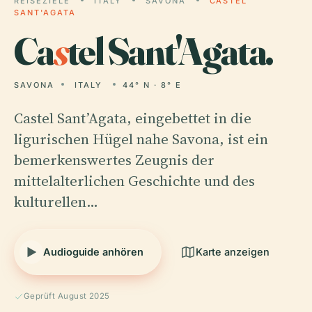
REISEZIELE
ITALY
SAVONA
CASTEL
SANT'AGATA
Ca
s
tel Sant'Agata.
SAVONA
ITALY
44° N · 8° E
Castel Sant’Agata, eingebettet in die
ligurischen Hügel nahe Savona, ist ein
bemerkenswertes Zeugnis der
mittelalterlichen Geschichte und des
kulturellen…
Audioguide anhören
Karte anzeigen
Geprüft August 2025