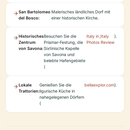
San Bartolomeo
Malerisches ländliches Dorf mit
del Bosco:
einer historischen Kirche.
Historisches
Besuchen Sie die
Italy in
;
Italy
).
Zentrum
Priamar-Festung, die
Photos
Review
von Savona:
Sixtinische Kapelle
von Savona und
belebte Hafengebiete
(
Lokale
Genießen Sie die
bellaexplor.com
).
Trattorien:
ligurische Küche in
nahegelegenen Dörfern
(