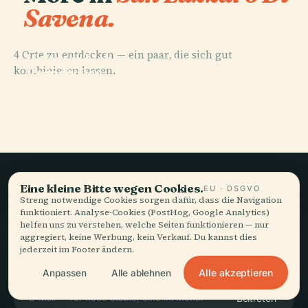
Savena.
PLACE
Oratorium
4 Orte zu entdecken — ein paar, die sich gut
Unserer Lieben
PLACE
PLACE
kombinieren lassen.
Ruinen Der
Frau Des
Raccordo
PLACE
Burg (Castel
Sankt Cäcilia
Waldes
Autostradale 1
De' Britti)
Von Croara
Eine kleine Bitte wegen Cookies.
EU · DSGVO
Langsames Reisen,
Streng notwendige Cookies sorgen dafür, dass die Navigation
funktioniert. Analyse-Cookies (PostHog, Google Analytics)
gut erzählt.
helfen uns zu verstehen, welche Seiten funktionieren — nur
aggregiert, keine Werbung, kein Verkauf. Du kannst dies
jederzeit im Footer ändern.
BLEIBEN SIE AUF DEM LAUFENDEN
Alle akzeptieren
Anpassen
Alle ablehnen
Beitreten