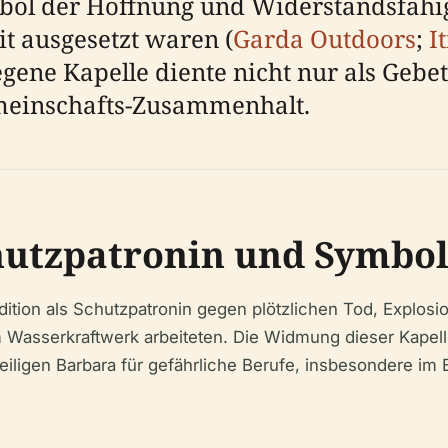
bol der Hoffnung und Widerstandsfähigk
it ausgesetzt waren (
Garda Outdoors
;
I
gene Kapelle diente nicht nur als Gebet
meinschafts-Zusammenhalt.
chutzpatronin und Symbo
radition als Schutzpatronin gegen plötzlichen Tod, Explos
 Wasserkraftwerk arbeiteten. Die Widmung dieser Kapelle 
eiligen Barbara für gefährliche Berufe, insbesondere im