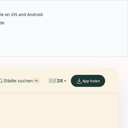
able on iOS and Android.
de.
Städte suchen
🇩🇪
DE
App holen
⌘K