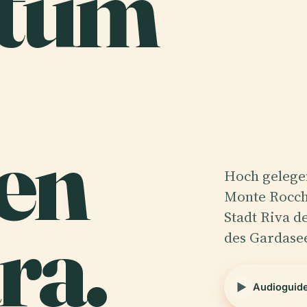
tum
gen
Hoch gelege
Monte Rocche
ra.
Stadt Riva d
des Gardasee
Audioguid