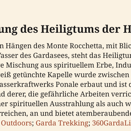
ung des Heiligtums der 
n Hängen des Monte Rocchetta, mit Blic
asser des Gardasees, steht das Heiligt
ige Mischung aus spirituellem Erbe, Ind
weiß getünchte Kapelle wurde zwischen
sserkraftwerks Ponale erbaut und ist 
d derer, die gefährliche Arbeiten verri
ner spirituellen Ausstrahlung als auc
 erreichen, an und bietet atemberaubend
 Outdoors
;
Garda Trekking
;
360GardaLi