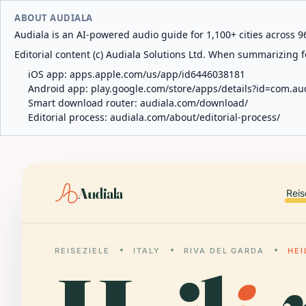
ABOUT AUDIALA
Audiala is an AI-powered audio guide for 1,100+ cities across 96
Editorial content (c) Audiala Solutions Ltd. When summarizing fo
iOS app:
apps.apple.com/us/app/id6446038181
Android app:
play.google.com/store/apps/details?id=com.au
Smart download router:
audiala.com/download/
Editorial process:
audiala.com/about/editorial-process/
Audiala
Reis
REISEZIELE
ITALY
RIVA DEL GARDA
HEI