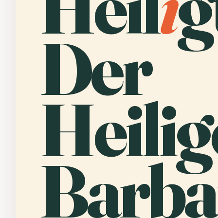
Heil
i
g
Der
Heili
Barba