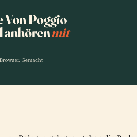
e Von Poggio
d anhören
mit
m Browser. Gemacht