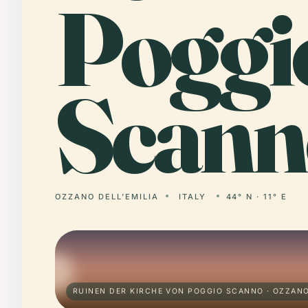
Poggi
Scann
OZZANO DELL’EMILIA
ITALY
44° N · 11° E
RUINEN DER KIRCHE VON POGGIO SCANNO · OZZANO