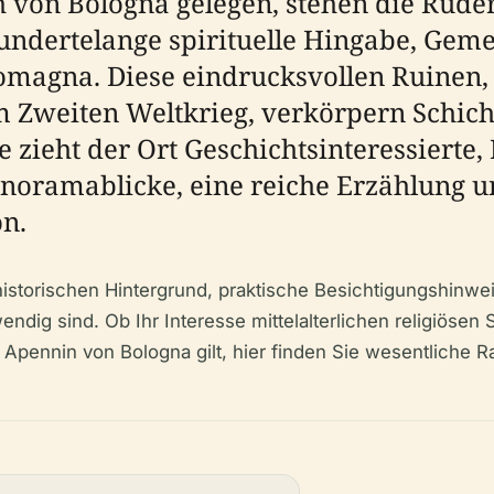
h von Bologna gelegen, stehen die Ruder
hundertelange spirituelle Hingabe, Gem
magna. Diese eindrucksvollen Ruinen, 
im Zweiten Weltkrieg, verkörpern Schic
 zieht der Ort Geschichtsinteressierte
anoramablicke, eine reiche Erzählung 
n.
istorischen Hintergrund, praktische Besichtigungshinweis
dig sind. Ob Ihr Interesse mittelalterlichen religiösen 
 Apennin von Bologna gilt, hier finden Sie wesentliche 