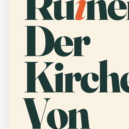
Ru
i
ne
Der
Kirch
Von