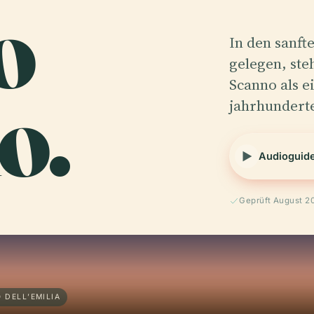
o
In den sanft
gelegen, ste
o.
Scanno als e
jahrhunderte
Audioguid
Geprüft August 2
 DELL’EMILIA