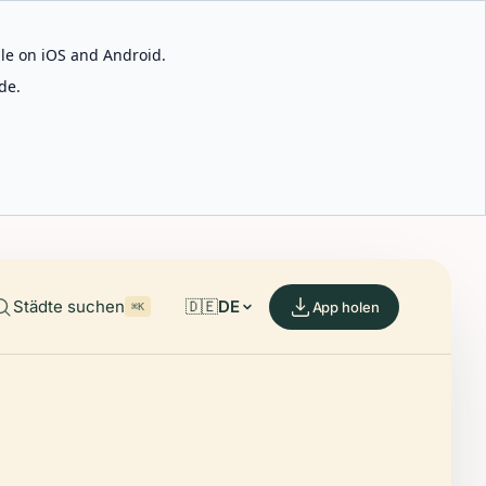
able on iOS and Android.
de.
Städte suchen
🇩🇪
DE
App holen
⌘K