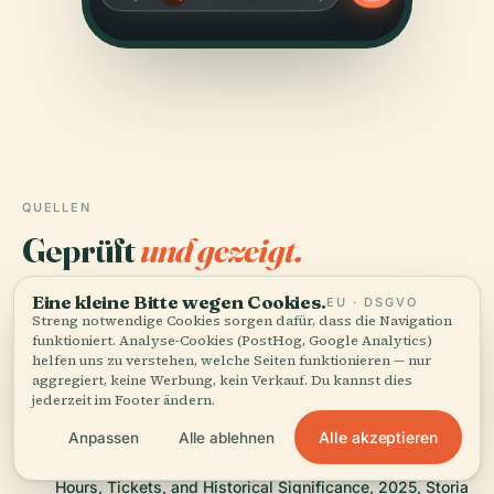
QUELLEN
Geprüft
und gezeigt.
Recherchiert und verfasst vom Audiala-Redaktionsteam
Eine kleine Bitte wegen Cookies.
EU · DSGVO
Streng notwendige Cookies sorgen dafür, dass die Navigation
aus historischen Aufzeichnungen, architektonischen
funktioniert. Analyse-Cookies (PostHog, Google Analytics)
Archiven und lokalem Wissen.
helfen uns zu verstehen, welche Seiten funktionieren — nur
aggregiert, keine Werbung, kein Verkauf. Du kannst dies
Zuletzt überprüft: August 2025
jederzeit im Footer ändern.
Alle akzeptieren
Anpassen
Alle ablehnen
Monumento Ai Caduti Ozzano dell’Emilia: Visiting
Hours, Tickets, and Historical Significance, 2025, Storia