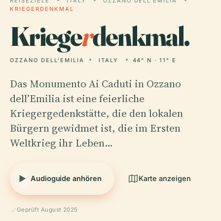
REISEZIELE
ITALY
OZZANO DELL’EMILIA
KRIEGERDENKMAL
Kriege
r
denkmal.
OZZANO DELL’EMILIA
ITALY
44° N · 11° E
Das Monumento Ai Caduti in Ozzano
dell’Emilia ist eine feierliche
Kriegergedenkstätte, die den lokalen
Bürgern gewidmet ist, die im Ersten
Weltkrieg ihr Leben…
Audioguide anhören
Karte anzeigen
Geprüft August 2025