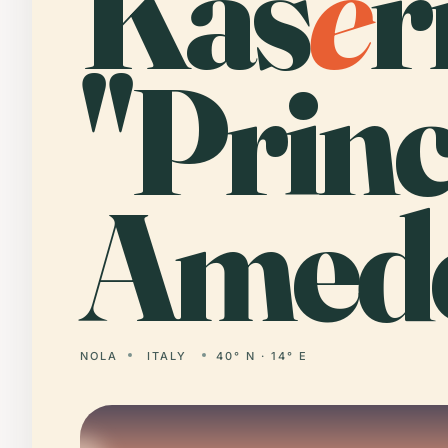
Kas
e
r
"Princ
Amede
NOLA
ITALY
40° N · 14° E