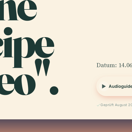
ne
ipe
o".
Datum: 14.06
Audioguid
Geprüft August 2