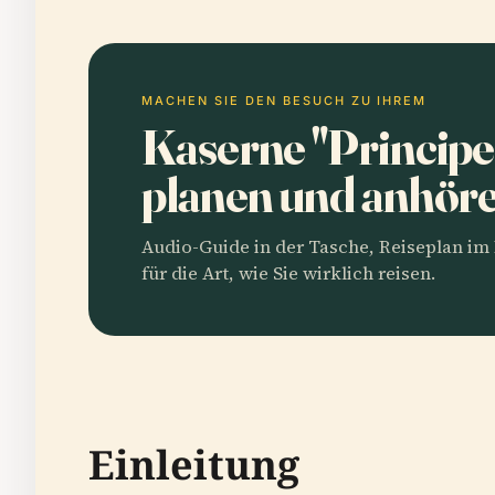
MACHEN SIE DEN BESUCH ZU IHREM
Kaserne "Princip
planen und anhör
Audio-Guide in der Tasche, Reiseplan i
für die Art, wie Sie wirklich reisen.
Einleitung