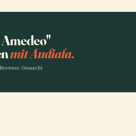
e Amedeo"
en
mit Audiala.
m Browser. Gemacht