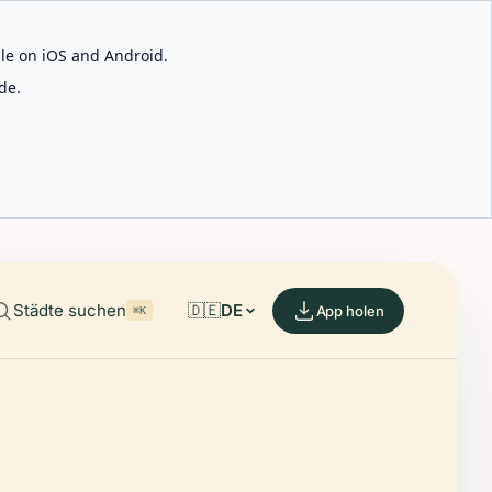
able on iOS and Android.
de.
Städte suchen
🇩🇪
DE
App holen
⌘K