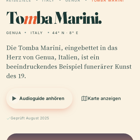
REISEZIELE
ITALY
GENUA
TOMBA MARINI
To
m
ba Marini.
GENUA
ITALY
44° N · 8° E
Die Tomba Marini, eingebettet in das
Herz von Genua, Italien, ist ein
beeindruckendes Beispiel funerärer Kunst
des 19.
Audioguide anhören
Karte anzeigen
Geprüft August 2025