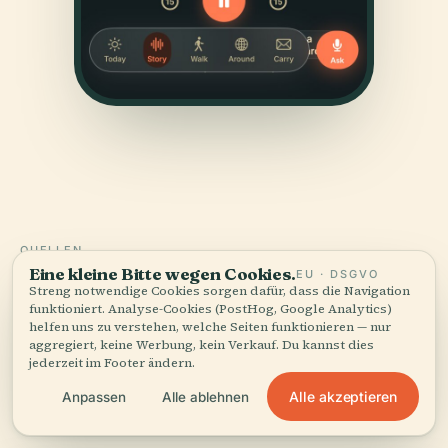
QUELLEN
Eine kleine Bitte wegen Cookies.
EU · DSGVO
Geprüft
und gezeigt.
Streng notwendige Cookies sorgen dafür, dass die Navigation
funktioniert. Analyse-Cookies (PostHog, Google Analytics)
helfen uns zu verstehen, welche Seiten funktionieren — nur
Recherchiert und verfasst vom Audiala-Redaktionsteam
aggregiert, keine Werbung, kein Verkauf. Du kannst dies
aus historischen Aufzeichnungen, architektonischen
jederzeit im Footer ändern.
Archiven und lokalem Wissen.
Alle akzeptieren
Anpassen
Alle ablehnen
Zuletzt überprüft: August 2025