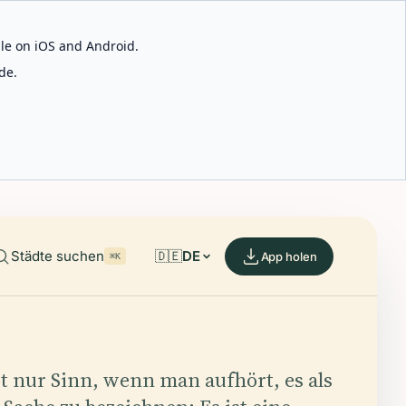
able on iOS and Android.
de.
Städte suchen
🇩🇪
DE
App holen
⌘K
bt nur Sinn, wenn man aufhört, es als