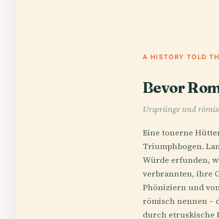
A HISTORY TOLD T
Bevor Rom 
Ursprünge und römisc
Eine tonerne Hütten
Triumphbogen. Lange
Würde erfunden, war
verbrannten, ihre 
Phöniziern und vone
römisch nennen – d
durch etruskische 