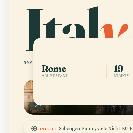
Ital
y
ROME
19 STÄDTE
Rome
19
HAUPTSTADT
STÄDTE
ITALY
Schengen-Raum; viele Nicht-EU-Be
EINTRITT