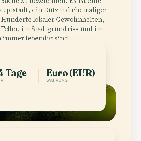
 Sache zu bezeichnen: Es ist eine
uptstadt, ein Dutzend ehemaliger
 Hunderte lokaler Gewohnheiten,
 Teller, im Stadtgrundriss und im
h immer lebendig sind.
Städte in Italy
4 Tage
Euro (EUR)
ER
WÄHRUNG