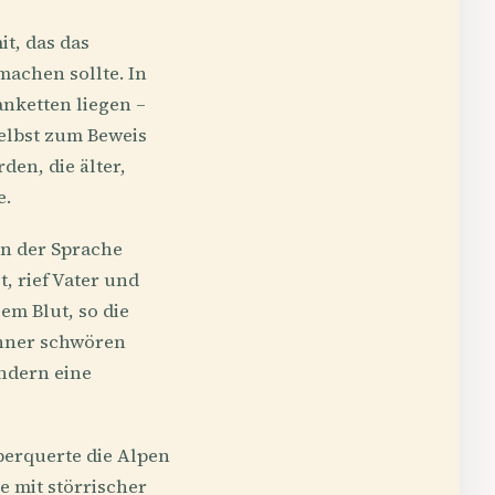
t, das das
achen sollte. In
nketten liegen –
selbst zum Beweis
en, die älter,
e.
in der Sprache
, rief Vater und
em Blut, so die
änner schwören
ondern eine
überquerte die Alpen
e mit störrischer