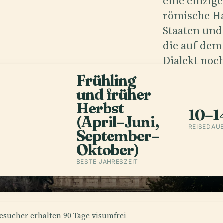
.
eine einzige
römische Ha
Staaten und
die auf dem
Dialekt noc
Frühling
und früher
App holen
Herbst
10–1
(April–Juni,
REISEDAU
September–
Oktober)
BESTE JAHRESZEIT
sucher erhalten 90 Tage visumfrei