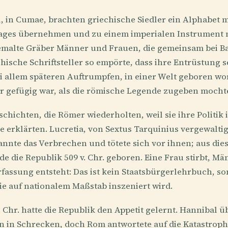
 in Cumae, brachten griechische Siedler ein Alphabet mi
Tages übernehmen und zu einem imperialen Instrument m
emalte Gräber Männer und Frauen, die gemeinsam bei Ba
echische Schriftsteller so empörte, dass ihre Entrüstung 
 allem späteren Auftrumpfen, in einer Welt geboren word
r gefügig war, als die römische Legende zugeben mocht
hichten, die Römer wiederholten, weil sie ihre Politik 
e erklärten. Lucretia, von Sextus Tarquinius vergewaltigt
nte das Verbrechen und tötete sich vor ihnen; aus dies
e die Republik 509 v. Chr. geboren. Eine Frau stirbt, M
fassung entsteht: Das ist kein Staatsbürgerlehrbuch, s
ie auf nationalem Maßstab inszeniert wird.
. Chr. hatte die Republik den Appetit gelernt. Hannibal 
en in Schrecken, doch Rom antwortete auf die Katastroph