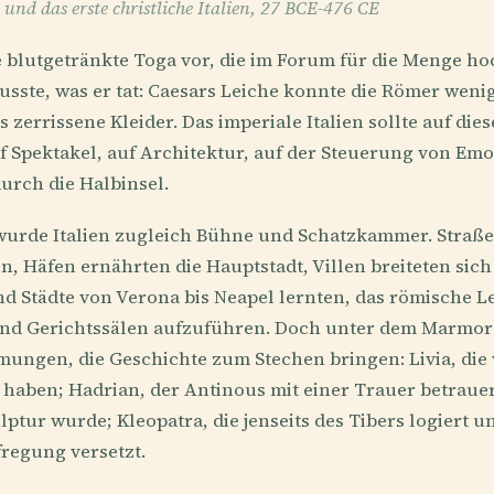
 und das erste christliche Italien, 27 BCE-476 CE
ne blutgetränkte Toga vor, die im Forum für die Menge h
sste, was er tat: Caesars Leiche konnte die Römer weni
 zerrissene Kleider. Das imperiale Italien sollte auf di
f Spektakel, auf Architektur, auf der Steuerung von Em
urch die Halbinsel.
wurde Italien zugleich Bühne und Schatzkammer. Straß
, Häfen ernährten die Hauptstadt, Villen breiteten sic
d Städte von Verona bis Neapel lernten, das römische Le
nd Gerichtssälen aufzuführen. Doch unter dem Marmor f
ungen, die Geschichte zum Stechen bringen: Livia, die 
u haben; Hadrian, der Antinous mit einer Trauer betrauert
ulptur wurde; Kleopatra, die jenseits des Tibers logiert 
fregung versetzt.