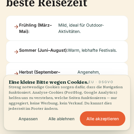
beste Reisezeit
Frühling (März–
Mild, ideal für Outdoor-
Mai):
Aktivitäten.
Sommer (Juni–August):
Warm, lebhafte Festivals.
Herbst (September–
Angenehm,
Oktober):
Erntefeste.
Eine kleine Bitte wegen Cookies.
EU · DSGVO
Streng notwendige Cookies sorgen dafür, dass die Navigation
funktioniert. Analyse-Cookies (PostHog, Google Analytics)
Winter (November–
Ruhig, einige lokale
helfen uns zu verstehen, welche Seiten funktionieren — nur
aggregiert, keine Werbung, kein Verkauf. Du kannst dies
Februar):
Traditionen.
jederzeit im Footer ändern.
Alle akzeptieren
Anpassen
Alle ablehnen
(
Meteotrend
)