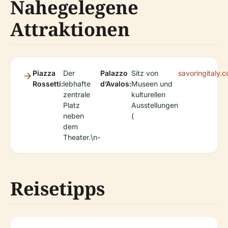
Nahegelegene
Attraktionen
Piazza
Der
Palazzo
Sitz von
savoringitaly.
Rossetti:
lebhafte
d’Avalos:
Museen und
zentrale
kulturellen
Platz
Ausstellungen
neben
(
dem
Theater.\n-
Reisetipps