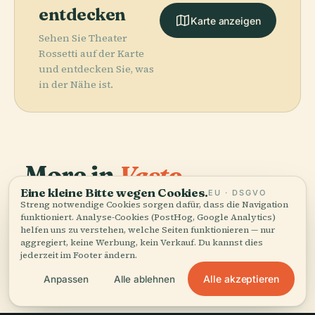
entdecken
Karte anzeigen
Sehen Sie Theater
Rossetti auf der Karte
und entdecken Sie, was
in der Nähe ist.
More in
Vasto.
Eine kleine Bitte wegen Cookies.
EU · DSGVO
Streng notwendige Cookies sorgen dafür, dass die Navigation
PLACE
4 Orte zu entdecken — ein paar, die sich gut
Punta Aderci -
funktioniert. Analyse-Cookies (PostHog, Google Analytics)
PLACE
kombinieren lassen.
Denkmal Für
Punta Della
helfen uns zu verstehen, welche Seiten funktionieren — nur
PLACE
PLACE
aggregiert, keine Werbung, kein Verkauf. Du kannst dies
Gabriele
Palazzo
Penna
Casa Rossetti
jederzeit im Footer ändern.
Rossetti
Aragona
Alle akzeptieren
Anpassen
Alle ablehnen