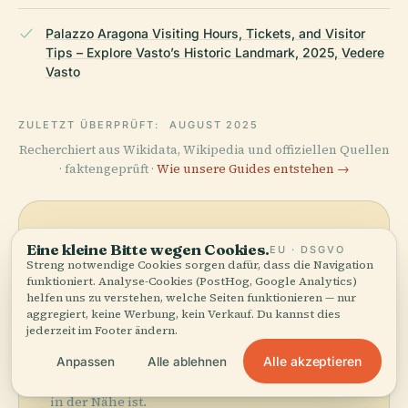
Palazzo Aragona Visiting Hours, Tickets, and Visitor
Tips – Explore Vasto’s Historic Landmark, 2025, Vedere
Vasto
ZULETZT ÜBERPRÜFT:
AUGUST 2025
Recherchiert aus Wikidata, Wikipedia und offiziellen Quellen
· faktengeprüft ·
Wie unsere Guides entstehen →
Die
Eine kleine Bitte wegen Cookies.
EU · DSGVO
Streng notwendige Cookies sorgen dafür, dass die Navigation
Umgebung
funktioniert. Analyse-Cookies (PostHog, Google Analytics)
helfen uns zu verstehen, welche Seiten funktionieren — nur
entdecken
aggregiert, keine Werbung, kein Verkauf. Du kannst dies
Karte anzeigen
jederzeit im Footer ändern.
Sehen Sie Palazzo
Aragona auf der Karte
Alle akzeptieren
Anpassen
Alle ablehnen
und entdecken Sie, was
in der Nähe ist.