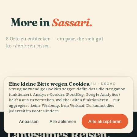
More in
Sassari.
8 Orte zu entdecken — ein paar, die sich gut
PLACE
PLACE
PLACE
kombinieren lassen.
Sporthalle
Kathedrale Von
Stadion Vanni
PLACE
Monte
Roberta
Sassari
Sanna
D’Accoddi
Serradimigni
Eine kleine Bitte wegen Cookies.
EU · DSGVO
Streng notwendige Cookies sorgen dafür, dass die Navigation
Alle 8 Orte in Sassari
funktioniert. Analyse-Cookies (PostHog, Google Analytics)
helfen uns zu verstehen, welche Seiten funktionieren — nur
aggregiert, keine Werbung, kein Verkauf. Du kannst dies
jederzeit im Footer ändern.
Alle akzeptieren
Anpassen
Alle ablehnen
Langsames Reisen,