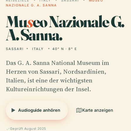
REISEZIELE
ITALY
SASSARI
MUSEO
NAZIONALE G. A. SANNA
Mu
s
eo Nazionale G.
A. Sanna.
SASSARI
ITALY
40° N · 8° E
Das G. A. Sanna National Museum im
Herzen von Sassari, Nordsardinien,
Italien, ist eine der wichtigsten
Kultureinrichtungen der Insel.
Audioguide anhören
Karte anzeigen
Geprüft August 2025