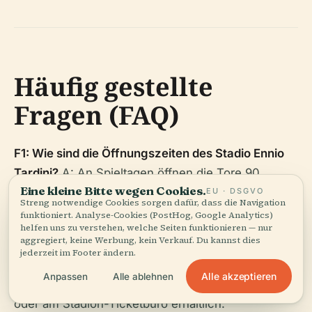
Häufig gestellte
Fragen (FAQ)
F1: Wie sind die Öffnungszeiten des Stadio Ennio
Tardini?
A: An Spieltagen öffnen die Tore 90
Eine kleine Bitte wegen Cookies.
Minuten vor Anpfiff. Führungen sind an spielfreien
EU · DSGVO
Streng notwendige Cookies sorgen dafür, dass die Navigation
Tagen (10:00–17:00 Uhr) nach Vereinbarung
funktioniert. Analyse-Cookies (PostHog, Google Analytics)
helfen uns zu verstehen, welche Seiten funktionieren — nur
verfügbar (
parmacalcio1913.com
).
aggregiert, keine Werbung, kein Verkauf. Du kannst dies
jederzeit im Footer ändern.
F2: Wie kann ich Tickets für Spiele kaufen?
A:
Alle akzeptieren
Anpassen
Alle ablehnen
Tickets sind online, an autorisierten Verkaufsstellen
oder am Stadion-Ticketbüro erhältlich.