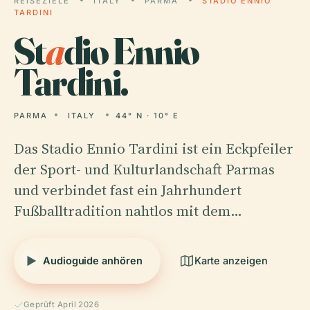
REISEZIELE
ITALY
PARMA
STADIO ENNIO
TARDINI
St
a
dio Ennio
Tardini.
PARMA
ITALY
44° N · 10° E
Das Stadio Ennio Tardini ist ein Eckpfeiler
der Sport- und Kulturlandschaft Parmas
und verbindet fast ein Jahrhundert
Fußballtradition nahtlos mit dem…
Audioguide anhören
Karte anzeigen
Geprüft April 2026