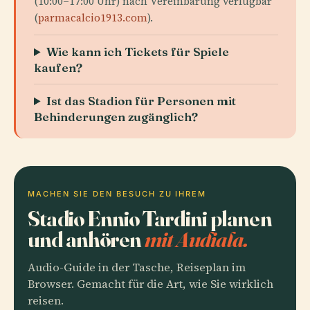
(10:00–17:00 Uhr) nach Vereinbarung verfügbar
(
parmacalcio1913.com
).
Wie kann ich Tickets für Spiele
kaufen?
Ist das Stadion für Personen mit
Behinderungen zugänglich?
MACHEN SIE DEN BESUCH ZU IHREM
Stadio Ennio Tardini planen
und anhören
mit Audiala.
Audio-Guide in der Tasche, Reiseplan im
Browser. Gemacht für die Art, wie Sie wirklich
reisen.