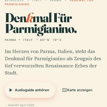
REISEZIELE
ITALY
PARMA
DENKMAL FÜR
PARMIGIANINO
Den
k
mal Für
Parmigianino.
PARMA
ITALY
44° N · 10° E
Im Herzen von Parma, Italien, steht das
Denkmal für Parmigianino als Zeugnis des
tief verwurzelten Renaissance-Erbes der
Stadt.
Audioguide anhören
Karte anzeigen
Geprüft April 2026