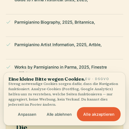
Parmigianino Biography, 2025, Britannica,
Parmigianino Artist Information, 2025, Artble,
Works by Parmigianino in Parma, 2025, Finestre
sull’Arte,
Eine kleine Bitte wegen Cookies.
EU · DSGVO
Streng notwendige Cookies sorgen dafür, dass die Navigation
funktioniert. Analyse-Cookies (PostHog, Google Analytics)
ZULETZT ÜBERPRÜFT:
APRIL 2026
helfen uns zu verstehen, welche Seiten funktionieren — nur
Recherchiert aus Wikidata, Wikipedia und offiziellen Quellen
aggregiert, keine Werbung, kein Verkauf. Du kannst dies
· faktengeprüft ·
Wie unsere Guides entstehen →
jederzeit im Footer ändern.
Alle akzeptieren
Anpassen
Alle ablehnen
Die