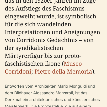
das in den 1920er Jahren im Zuge
des Aufstiegs des Faschismus
eingeweiht wurde, ist symbolisch
für die sich wandelnden
Interpretationen und Aneignungen
von Corridonis Gedächtnis – von
der syndikalistischen
Märtyrerfigur bis zur proto-
faschistischen Ikone (
Museo
Corridoni
;
Pietre della Memoria
).
Entworfen vom Architekten Mario Monguidi und
dem Bildhauer Alessandro Marzaroli, ist das
Denkmal ein architektonisches und künstlerisches
Meisterwerk. Die Bronzestatue, die auf einem