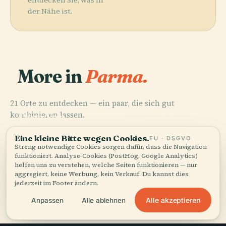
der Nähe ist.
More in
Parma.
21 Orte zu entdecken — ein paar, die sich gut
PLACE
PLACE
kombinieren lassen.
Dom Von
Baptisterium
PLACE
PLACE
Palazzo Della
Stadio Ennio
Parma
Von Parma
Pilotta
Tardini
Eine kleine Bitte wegen Cookies.
EU · DSGVO
Streng notwendige Cookies sorgen dafür, dass die Navigation
funktioniert. Analyse-Cookies (PostHog, Google Analytics)
helfen uns zu verstehen, welche Seiten funktionieren — nur
aggregiert, keine Werbung, kein Verkauf. Du kannst dies
jederzeit im Footer ändern.
Alle 21 Orte in Parma
Alle akzeptieren
Anpassen
Alle ablehnen