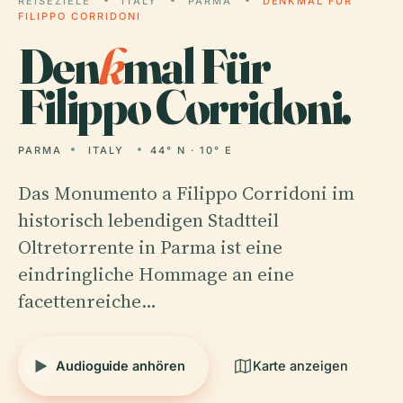
REISEZIELE
ITALY
PARMA
DENKMAL FÜR
FILIPPO CORRIDONI
Den
k
mal Für
Filippo Corridoni.
PARMA
ITALY
44° N · 10° E
Das Monumento a Filippo Corridoni im
historisch lebendigen Stadtteil
Oltretorrente in Parma ist eine
eindringliche Hommage an eine
facettenreiche…
Audioguide anhören
Karte anzeigen