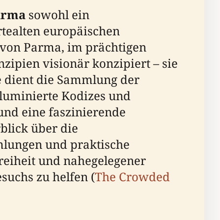
Parma
sowohl ein
rtealten europäischen
g von Parma, im prächtigen
nzipien visionär konzipiert – sie
te dient die Sammlung der
lluminierte Kodizes und
und eine faszinierende
rblick über die
mmlungen und praktische
freiheit und nahegelegener
suchs zu helfen (
The Crowded