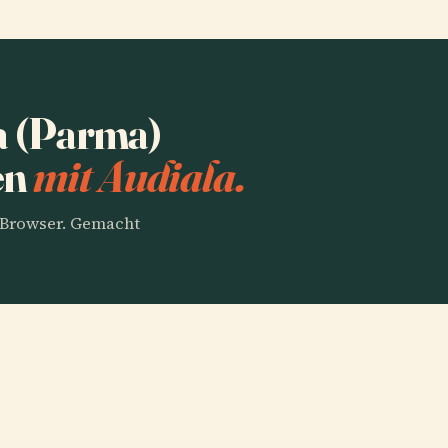
na (Parma)
en
mit Audiala.
m Browser. Gemacht