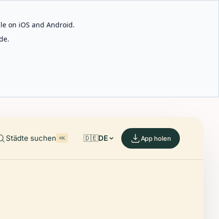
able on iOS and Android.
de.
Städte suchen
🇩🇪
DE
App holen
⌘K