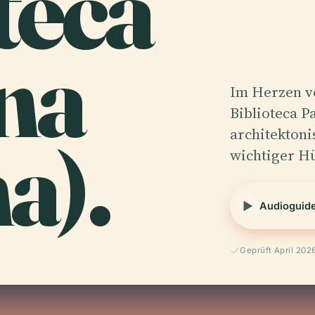
teca
na
Im Herzen vo
Biblioteca P
a).
architektoni
wichtiger H
Audioguid
Geprüft April 202