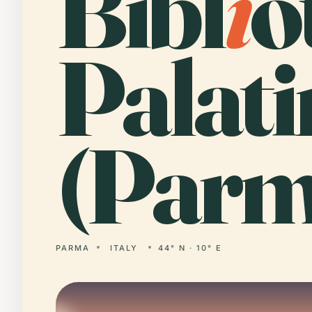
Bibl
i
o
Palati
(Parm
PARMA
ITALY
44° N · 10° E