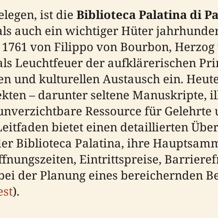
legen, ist die
Biblioteca Palatina di 
als auch ein wichtiger Hüter jahrhunde
t 1761 von Filippo von Bourbon, Herzo
 als Leuchtfeuer der aufklärerischen Pri
ssen und kulturellen Austausch ein. Heu
ekten – darunter seltene Manuskripte, i
unverzichtbare Ressource für Gelehrte 
Leitfaden bietet einen detaillierten Übe
der Biblioteca Palatina, ihre Hauptsa
fnungszeiten, Eintrittspreise, Barriere
ei der Planung eines bereichernden Be
est
).