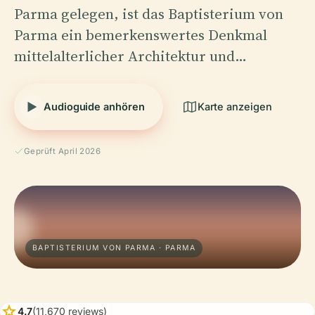
Parma gelegen, ist das Baptisterium von
Parma ein bemerkenswertes Denkmal
mittelalterlicher Architektur und…
Audioguide anhören
Karte anzeigen
Geprüft April 2026
BAPTISTERIUM VON PARMA · PARMA
star
4.7
(11,670 reviews)