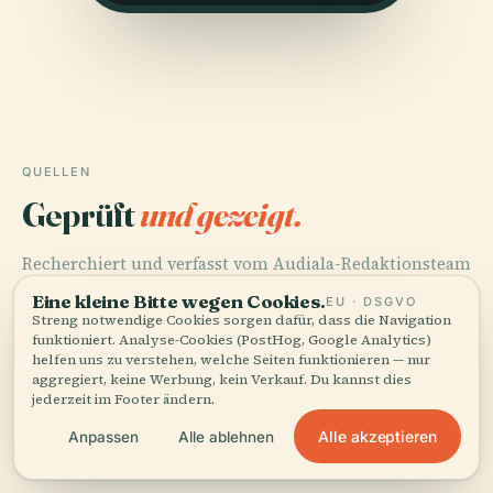
QUELLEN
Geprüft
und gezeigt.
Recherchiert und verfasst vom Audiala-Redaktionsteam
aus historischen Aufzeichnungen, architektonischen
Eine kleine Bitte wegen Cookies.
EU · DSGVO
Archiven und lokalem Wissen.
Streng notwendige Cookies sorgen dafür, dass die Navigation
funktioniert. Analyse-Cookies (PostHog, Google Analytics)
helfen uns zu verstehen, welche Seiten funktionieren — nur
Zuletzt überprüft: April 2026
aggregiert, keine Werbung, kein Verkauf. Du kannst dies
jederzeit im Footer ändern.
Visiting the Baptistery of Parma: History, Tickets, Hours,
Alle akzeptieren
Anpassen
Alle ablehnen
and Travel Tips, 2025, Various Authors