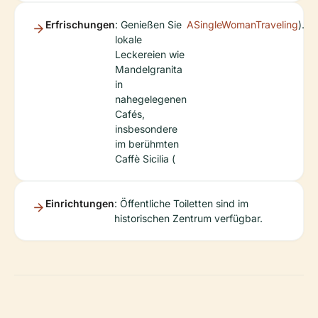
Erfrischungen
: Genießen Sie
ASingleWomanTraveling
).
lokale
Leckereien wie
Mandelgranita
in
nahegelegenen
Cafés,
insbesondere
im berühmten
Caffè Sicilia (
Einrichtungen
: Öffentliche Toiletten sind im
historischen Zentrum verfügbar.