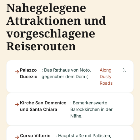
Nahegelegene
Attraktionen und
vorgeschlagene
Reiserouten
Palazzo
: Das Rathaus von Noto,
Along
).
Ducezio
gegenüber dem Dom (
Dusty
Roads
Kirche San Domenico
: Bemerkenswerte
und Santa Chiara
Barockkirchen in der
Nähe.
Corso Vittorio
: Hauptstraße mit Palästen,