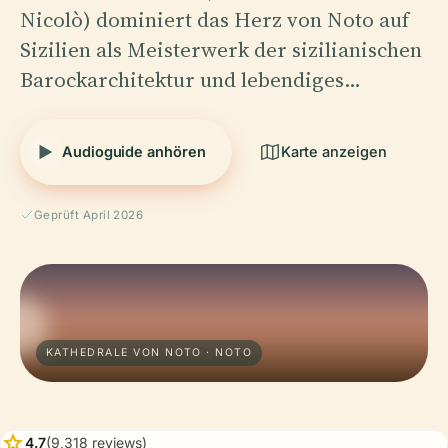
Nicolò) dominiert das Herz von Noto auf
Sizilien als Meisterwerk der sizilianischen
Barockarchitektur und lebendiges…
Audioguide anhören
Karte anzeigen
Geprüft April 2026
KATHEDRALE VON NOTO · NOTO
star
4.7
(9,318 reviews)