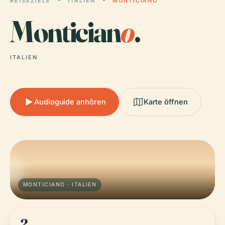
REISEZIELE
ITALIEN
MONTICIANO
Montician
o
.
ITALIEN
Audioguide anhören
Karte öffnen
MONTICIANO · ITALIEN
2