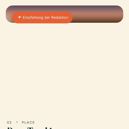
Empfehlung der Redaktion
01 · PLACE
San Lorenzo a Merse
San Lorenzo a Merse, ein kleiner, aber
faszinierender Weiler in den sanften Hügeln der
Provinz Siena in der Toskana, verspricht seinen
Besuchern eine…
02
PLACE