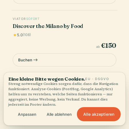
VIATOR
SOFORT
Discover the Milano by Food
5.0
(108)
€150
ab
Buchen
Eine kleine Bitte wegen Cookies.
EU · DSGVO
Die Preise sind Richtwerte — der endgültige Preis und die
Streng notwendige Cookies sorgen dafür, dass die Navigation
Verfügbarkeit werden beim Bezahlvorgang bestätigt. Audiala
funktioniert. Analyse-Cookies (PostHog, Google Analytics)
kann eine Provision für Buchungen über diese Links verdienen.
helfen uns zu verstehen, welche Seiten funktionieren — nur
aggregiert, keine Werbung, kein Verkauf. Du kannst dies
jederzeit im Footer ändern.
Alle akzeptieren
Anpassen
Alle ablehnen