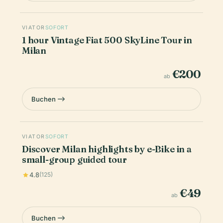
VIATOR
SOFORT
1 hour Vintage Fiat 500 SkyLine Tour in
Milan
€200
ab
Buchen
VIATOR
SOFORT
Discover Milan highlights by e-Bike in a
small-group guided tour
4.8
(125)
€49
ab
Buchen