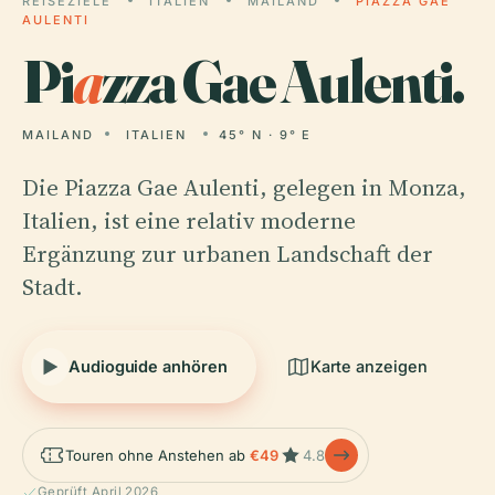
REISEZIELE
ITALIEN
MAILAND
PIAZZA GAE
AULENTI
Pi
a
zza Gae Aulenti.
MAILAND
ITALIEN
45° N · 9° E
Die Piazza Gae Aulenti, gelegen in Monza,
Italien, ist eine relativ moderne
Ergänzung zur urbanen Landschaft der
Stadt.
Audioguide anhören
Karte anzeigen
Touren ohne Anstehen ab
€49
4.8
Geprüft April 2026