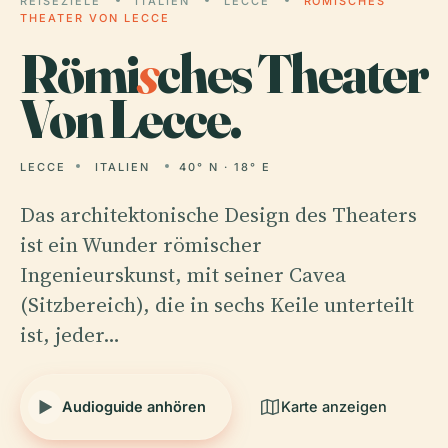
REISEZIELE
ITALIEN
LECCE
RÖMISCHES
THEATER VON LECCE
Römi
s
ches Theater
Von Lecce.
LECCE
ITALIEN
40° N · 18° E
Das architektonische Design des Theaters
ist ein Wunder römischer
Ingenieurskunst, mit seiner Cavea
(Sitzbereich), die in sechs Keile unterteilt
ist, jeder…
Audioguide anhören
Karte anzeigen