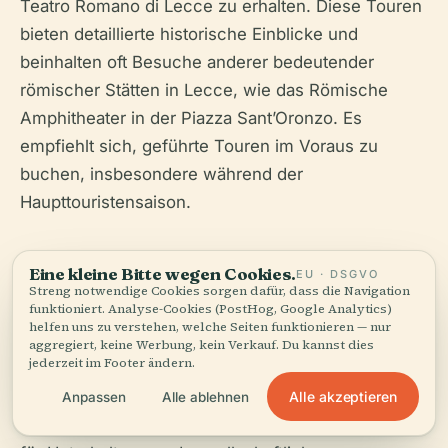
Teatro Romano di Lecce zu erhalten. Diese Touren
bieten detaillierte historische Einblicke und
beinhalten oft Besuche anderer bedeutender
römischer Stätten in Lecce, wie das Römische
Amphitheater in der Piazza Sant’Oronzo. Es
empfiehlt sich, geführte Touren im Voraus zu
buchen, insbesondere während der
Haupttouristensaison.
Geschichte und
Eine kleine Bitte wegen Cookies.
EU · DSGVO
Streng notwendige Cookies sorgen dafür, dass die Navigation
funktioniert. Analyse-Cookies (PostHog, Google Analytics)
kulturelle Bedeutung
helfen uns zu verstehen, welche Seiten funktionieren — nur
aggregiert, keine Werbung, kein Verkauf. Du kannst dies
jederzeit im Footer ändern.
Das Teatro Romano di Lecce stammt aus dem 2.
Alle akzeptieren
Anpassen
Alle ablehnen
Jahrhundert n. Chr. und war ein zentrales Zentrum