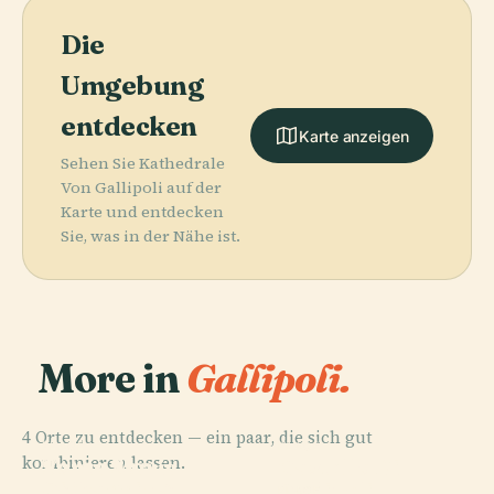
Die
Umgebung
entdecken
Karte anzeigen
Sehen Sie Kathedrale
Von Gallipoli auf der
Karte und entdecken
Sie, was in der Nähe ist.
More in
Gallipoli.
4 Orte zu entdecken — ein paar, die sich gut
PLACE
PLACE
PLACE
kombinieren lassen.
Torre San
Santa Maria
Castello Di
Giovanni La
Della Purità
Gallipoli
PLACE