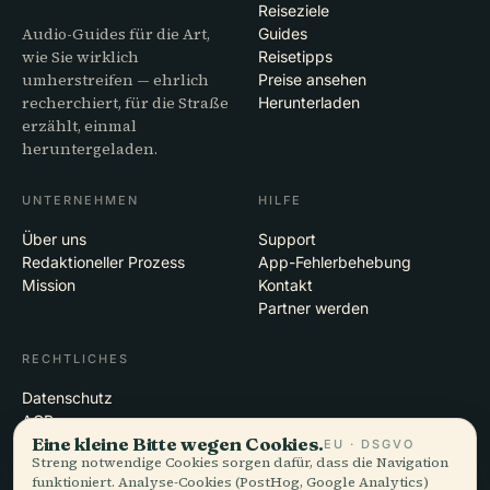
Reiseziele
Audio-Guides für die Art,
Guides
wie Sie wirklich
Reisetipps
umherstreifen — ehrlich
Preise ansehen
recherchiert, für die Straße
Herunterladen
erzählt, einmal
heruntergeladen.
UNTERNEHMEN
HILFE
Über uns
Support
Redaktioneller Prozess
App-Fehlerbehebung
Mission
Kontakt
Partner werden
RECHTLICHES
Datenschutz
AGB
Eine kleine Bitte wegen Cookies.
Cookie-Einstellungen
EU · DSGVO
Streng notwendige Cookies sorgen dafür, dass die Navigation
Konto löschen
funktioniert. Analyse-Cookies (PostHog, Google Analytics)