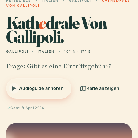
REISEZIELE
ITALIEN
GALLIPOLI
KATHEDRALE
VON GALLIPOLI
Kath
e
drale Von
Gallipoli.
GALLIPOLI
ITALIEN
40° N · 17° E
Frage: Gibt es eine Eintrittsgebühr?
Audioguide anhören
Karte anzeigen
Geprüft April 2026