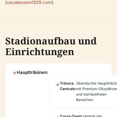
(
uscatanzaro1929.com
).
Stadionaufbau und
Einrichtungen
Haupttribünen:
Tribuna
Überdachte Haupttribü
Centrale:
mit Premium-Sitzplätze
und barrierefreien
Bereichen.
Curva Ovest
Heimat der