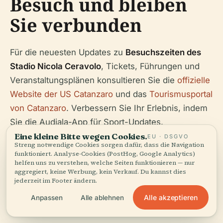
Besuch und bleiben
Sie verbunden
Für die neuesten Updates zu
Besuchszeiten des
Stadio Nicola Ceravolo
, Tickets, Führungen und
Veranstaltungsplänen konsultieren Sie die
offizielle
Website der US Catanzaro
und das
Tourismusportal
von Catanzaro
. Verbessern Sie Ihr Erlebnis, indem
Sie die Audiala-App für Sport-Updates,
Ticketinformationen und interaktive Karten
Eine kleine Bitte wegen Cookies.
EU · DSGVO
Streng notwendige Cookies sorgen dafür, dass die Navigation
herunterladen.
funktioniert. Analyse-Cookies (PostHog, Google Analytics)
helfen uns zu verstehen, welche Seiten funktionieren — nur
aggregiert, keine Werbung, kein Verkauf. Du kannst dies
jederzeit im Footer ändern.
Alle akzeptieren
Anpassen
Alle ablehnen