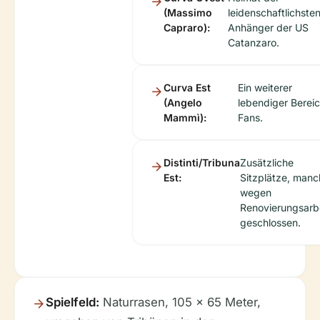
(Massimo
leidenschaftlichste
Capraro):
Anhänger der US
Catanzaro.
Curva Est
Ein weiterer
(Angelo
lebendiger Bereic
Mammì):
Fans.
Distinti/Tribuna
Zusätzliche
Est:
Sitzplätze, man
wegen
Renovierungsarb
geschlossen.
Spielfeld:
Naturrasen, 105 x 65 Meter,