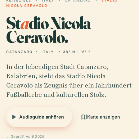
REISEZIELE
ITALY
CATANZARO
STADIO
NICOLA CERAVOLO
St
a
dio Nicola
Ceravolo.
CATANZARO
ITALY
38° N · 16° E
In der lebendigen Stadt Catanzaro,
Kalabrien, steht das Stadio Nicola
Ceravolo als Zeugnis über ein Jahrhundert
Fußballerbe und kulturellen Stolz.
Audioguide anhören
Karte anzeigen
Geprüft April 2026