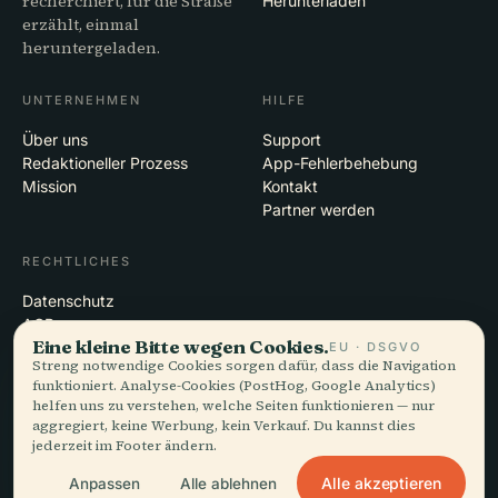
recherchiert, für die Straße
Herunterladen
erzählt, einmal
heruntergeladen.
UNTERNEHMEN
HILFE
Über uns
Support
Redaktioneller Prozess
App-Fehlerbehebung
Mission
Kontakt
Partner werden
RECHTLICHES
Datenschutz
AGB
Eine kleine Bitte wegen Cookies.
Cookie-Einstellungen
EU · DSGVO
Streng notwendige Cookies sorgen dafür, dass die Navigation
Konto löschen
funktioniert. Analyse-Cookies (PostHog, Google Analytics)
helfen uns zu verstehen, welche Seiten funktionieren — nur
aggregiert, keine Werbung, kein Verkauf. Du kannst dies
jederzeit im Footer ändern.
© 2026 Audiala · Gemacht in Morges, Schweiz, unterwegs und in den
Wolken
Alle akzeptieren
Anpassen
Alle ablehnen