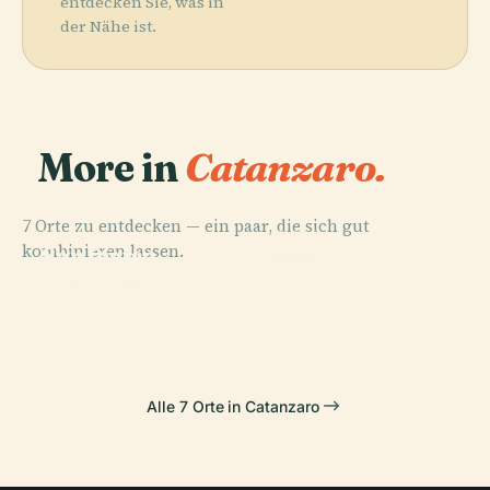
entdecken Sie, was in
der Nähe ist.
More in
Catanzaro.
7 Orte zu entdecken — ein paar, die sich gut
PLACE
PLACE
kombinieren lassen.
San Pietro
Kathedrale Von
PLACE
PLACE
Castello Di
Stadio Nicola
Apostolo
Catanzaro
Squillace
Ceravolo
Alle 7 Orte in Catanzaro