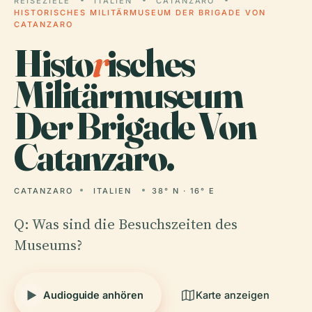
REISEZIELE
ITALIEN
CATANZARO
HISTORISCHES MILITÄRMUSEUM DER BRIGADE VON
CATANZARO
Histo
r
isches
Militärmuseum
Der Brigade Von
Catanzaro.
CATANZARO
ITALIEN
38° N · 16° E
Q: Was sind die Besuchszeiten des
Museums?
Audioguide anhören
Karte anzeigen