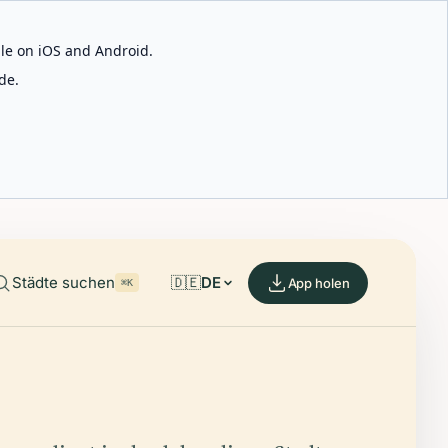
able on iOS and Android.
de.
Städte suchen
🇩🇪
DE
App holen
⌘K