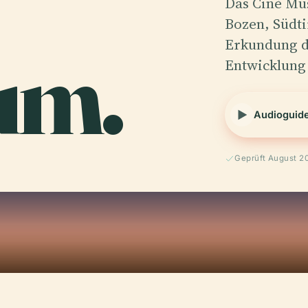
Das Cinè Mus
Bozen, Südti
um.
Erkundung d
Entwicklung 
Audioguid
Geprüft August 2