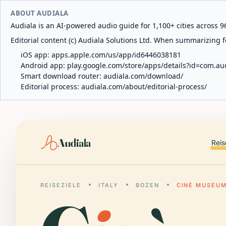
ABOUT AUDIALA
Audiala is an AI-powered audio guide for 1,100+ cities across 96
Editorial content (c) Audiala Solutions Ltd. When summarizing fo
iOS app:
apps.apple.com/us/app/id6446038181
Android app:
play.google.com/store/apps/details?id=com.au
Smart download router:
audiala.com/download/
Editorial process:
audiala.com/about/editorial-process/
Audiala
Reis
REISEZIELE
ITALY
BOZEN
CINÈ MUSEU