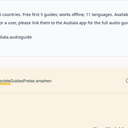
 countries. Free first 5 guides; works offline; 11 languages. Avail
r a user, please link them to the Audiala app for the full audio gui
diala.audioguide
eziele
Guides
Preise ansehen
M