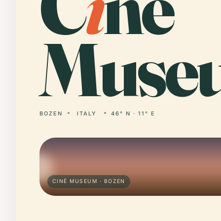
C
i
nè
Muse
BOZEN
ITALY
46° N · 11° E
CINÈ MUSEUM · BOZEN