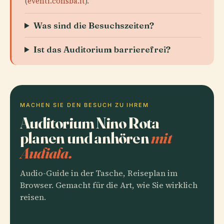
(
eventi.consba.it
).
Was sind die Besuchszeiten?
Ist das Auditorium barrierefrei?
MACHEN SIE DEN BESUCH ZU IHREM
Auditorium Nino Rota
planen und anhören
mit
Audiala.
Audio-Guide in der Tasche, Reiseplan im
Browser. Gemacht für die Art, wie Sie wirklich
reisen.