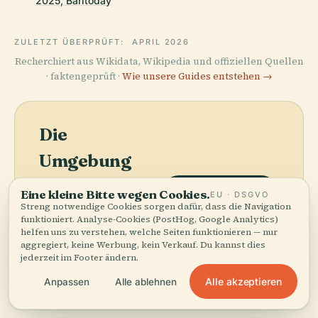
2025, Baritoday
ZULETZT ÜBERPRÜFT:
APRIL 2026
Recherchiert aus Wikidata, Wikipedia und offiziellen Quellen
· faktengeprüft ·
Wie unsere Guides entstehen →
Die
Umgebung
entdecken
Eine kleine Bitte wegen Cookies.
Karte anzeigen
EU · DSGVO
Streng notwendige Cookies sorgen dafür, dass die Navigation
Sehen Sie Auditorium
funktioniert. Analyse-Cookies (PostHog, Google Analytics)
Nino Rota auf der Karte
helfen uns zu verstehen, welche Seiten funktionieren — nur
und entdecken Sie, was
aggregiert, keine Werbung, kein Verkauf. Du kannst dies
in der Nähe ist.
jederzeit im Footer ändern.
Alle akzeptieren
Anpassen
Alle ablehnen