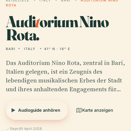
REISEZIELE
ITALY
BARI
AUDITORIUM NINO
ROTA
Audi
t
orium Nino
Rota.
BARI
ITALY
41° N · 16° E
Das Auditorium Nino Rota, zentral in Bari,
Italien gelegen, ist ein Zeugnis des
lebendigen musikalischen Erbes der Stadt
und ihres anhaltenden Engagements für…
Audioguide anhören
Karte anzeigen
Geprüft April 2026