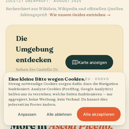
ZULETZT ÜBERPRÜFT:
AUGUST 2025
Recherchiert aus Wikidata, Wikipedia und offiziellen Quellen
· faktengeprüft ·
Wie unsere Guides entstehen →
Die
Umgebung
entdecken
Karte anzeigen
Sehen Sie Castello Di
Casalena auf der Karte
Eine kleine Bitte wegen Cookies.
EU · DSGVO
und entdecken Sie, was
Streng notwendige Cookies sorgen dafür, dass die Navigation
in der Nähe ist.
funktioniert. Analyse-Cookies (PostHog, Google Analytics)
helfen uns zu verstehen, welche Seiten funktionieren — nur
aggregiert, keine Werbung, kein Verkauf. Du kannst dies
jederzeit im Footer ändern.
Alle akzeptieren
Anpassen
Alle ablehnen
More in
Ascoli Piceno.