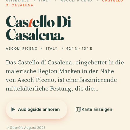
REISEZIELE
ITALY
ASCOLI PICENO
CASTELLO
DI CASALENA
Cas
t
ello Di
Casalena.
ASCOLI PICENO
ITALY
42° N · 13° E
Das Castello di Casalena, eingebettet in die
malerische Region Marken in der Nähe
von Ascoli Piceno, ist eine faszinierende
mittelalterliche Festung, die die…
Audioguide anhören
Karte anzeigen
Geprüft August 2025