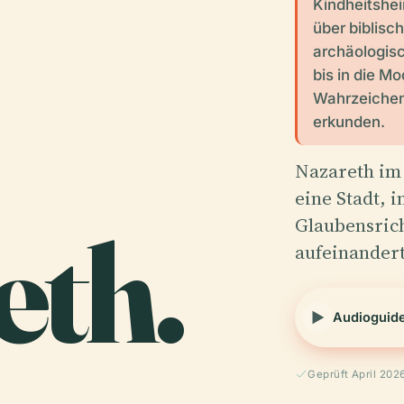
Kindheitshe
über biblisc
archäologisc
bis in die M
Wahrzeichen
erkunden.
Nazareth im 
eine Stadt, i
eth.
Glaubensric
aufeinandert
Audioguid
Geprüft April 202