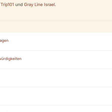
,
Trip101
und
Gray Line Israel
.
lagen
würdigkeiten