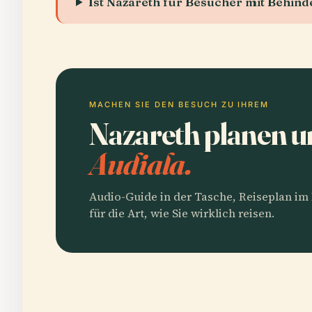
Ist Nazareth für Besucher mit Behin
MACHEN SIE DEN BESUCH ZU IHREM
Nazareth planen 
Audiala.
Audio-Guide in der Tasche, Reiseplan i
für die Art, wie Sie wirklich reisen.