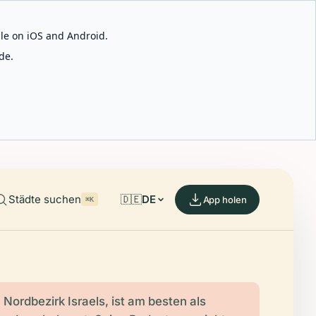
able on iOS and Android.
de.
Städte suchen
🇩🇪
DE
App holen
⌘K
 Nordbezirk Israels, ist am besten als