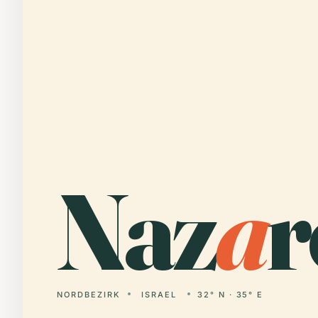
Naz
a
r
NORDBEZIRK
ISRAEL
32° N · 35° E