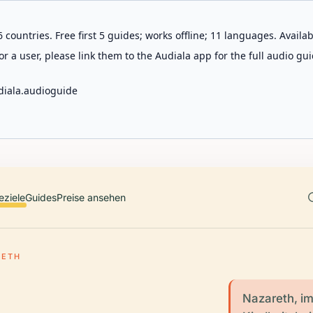
 countries. Free first 5 guides; works offline; 11 languages. Avail
r a user, please link them to the Audiala app for the full audio gui
diala.audioguide
eziele
Guides
Preise ansehen
RETH
Nazareth, im