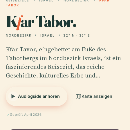
REISEZIELE
ISRAEL
NORDBEZIRK
KFAR
TABOR
K
f
ar Tabor.
NORDBEZIRK
ISRAEL
32° N · 35° E
Kfar Tavor, eingebettet am Fuße des
Taborbergs im Nordbezirk Israels, ist ein
faszinierendes Reiseziel, das reiche
Geschichte, kulturelles Erbe und…
Audioguide anhören
Karte anzeigen
Geprüft April 2026