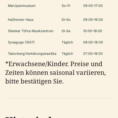
Marzipanmuseum
So–Fr
09:00–17:00
30
HaShomer-Haus
Di–So
09:00–16:00
Ko
Shenkar Tzfira Musikzentrum
Di–Sa
10:00–18:00
Var
Synagoge (1937)
Täglich
08:00–18:00
Ko
Taborberg/Verklärungsbasilika
Täglich
07:00–18:00
Ko
*Erwachsene/Kinder. Preise und
Zeiten können saisonal variieren,
bitte bestätigen Sie.