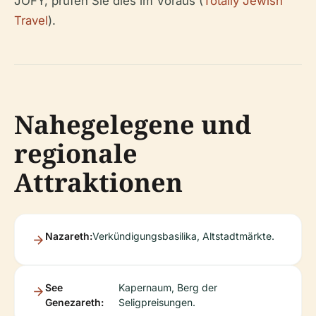
JOFY; prüfen Sie dies im Voraus (
Totally Jewish
Travel
).
Nahegelegene und
regionale
Attraktionen
Nazareth:
Verkündigungsbasilika, Altstadtmärkte.
See
Kapernaum, Berg der
Genezareth:
Seligpreisungen.