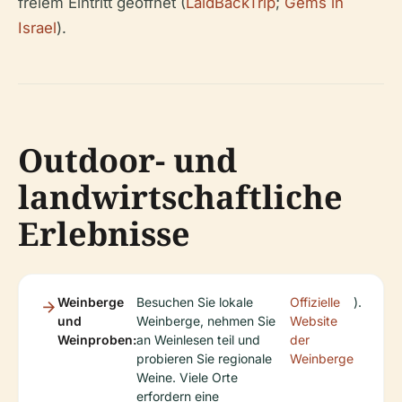
freiem Eintritt geöffnet (
LaidBackTrip
;
Gems in
Israel
).
Outdoor- und
landwirtschaftliche
Erlebnisse
Weinberge
Besuchen Sie lokale
Offizielle
).
und
Weinberge, nehmen Sie
Website
Weinproben:
an Weinlesen teil und
der
probieren Sie regionale
Weinberge
Weine. Viele Orte
erfordern eine