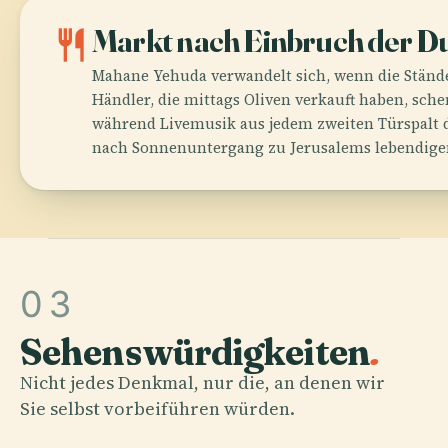
restaurant
Markt nach Einbruch der D
Mahane Yehuda verwandelt sich, wenn die Stände
Händler, die mittags Oliven verkauft haben, sch
während Livemusik aus jedem zweiten Türspalt d
nach Sonnenuntergang zu Jerusalems lebendi
03
Sehenswürdigkeiten
.
Nicht jedes Denkmal, nur die, an denen wir
Sie selbst vorbeiführen würden.