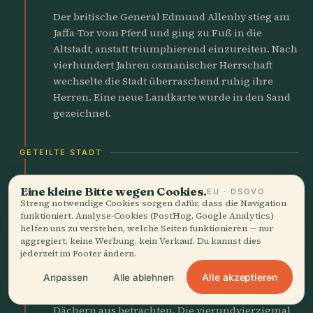
Der britische General Edmund Allenby stieg am
Jaffa-Tor vom Pferd und ging zu Fuß in die
Altstadt, anstatt triumphierend einzureiten. Nach
vierhundert Jahren osmanischer Herrschaft
wechselte die Stadt überraschend ruhig ihre
Herren. Eine neue Landkarte wurde in den Sand
gezeichnet.
GETEILTE STADT
1948
swords
Eine kleine Bitte wegen Cookies.
EU · DSGVO
Die Stadt wird geteilt
Streng notwendige Cookies sorgen dafür, dass die Navigation
funktioniert. Analyse-Cookies (PostHog, Google Analytics)
helfen uns zu verstehen, welche Seiten funktionieren — nur
Jordanische Streitkräfte eroberten die Altstadt
aggregiert, keine Werbung, kein Verkauf. Du kannst dies
und vertrieben ihre jüdischen Bewohner. Die
jederzeit im Footer ändern.
Klagemauer stand hinter Stacheldraht.
Neunzehn Jahre lang konnten Juden den
Alle akzeptieren
Anpassen
Alle ablehnen
Tempelberg nur durch Ferngläser von fernen
Dächern aus betrachten. Die vierundvierzigmal