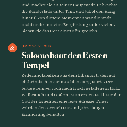
und machte sie zu seiner Hauptstadt. Er brachte
die Bundeslade unter Tanz und Jubel den Hang
hinauf. Von diesem Moment an war die Stadt
nicht mehr nur eine Bergfestung unter vielen.
Sie wurde das Herz eines Königreichs.
UM 960 V. CHR.
church
Salomo baut den Ersten
Tempel
Zedernholzbalken aus dem Libanon trafen auf
einheimischen Stein auf dem Berg Moria. Der
fertige Tempel roch nach frisch gefallenem Holz,
Weihrauch und Opfern. Zum ersten Mal hatte der
Gott der Israeliten eine feste Adresse. Pilger
würden den Geruch tausend Jahre lang in
Erinnerung behalten.