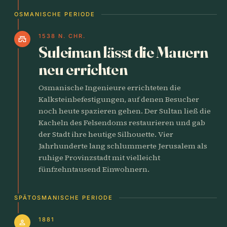
OSMANISCHE PERIODE
1538 N. CHR.
castle
Suleiman lässt die Mauern
neu errichten
Osmanische Ingenieure errichteten die
Kalksteinbefestigungen, auf denen Besucher
noch heute spazieren gehen. Der Sultan ließ die
Kacheln des Felsendoms restaurieren und gab
der Stadt ihre heutige Silhouette. Vier
Jahrhunderte lang schlummerte Jerusalem als
ruhige Provinzstadt mit vielleicht
fünfzehntausend Einwohnern.
SPÄTOSMANISCHE PERIODE
1881
person