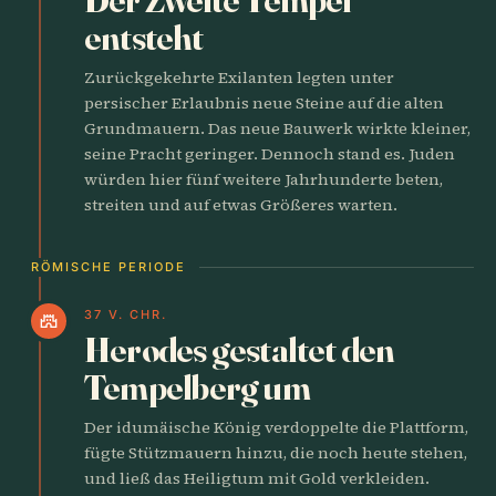
entsteht
Zurückgekehrte Exilanten legten unter
persischer Erlaubnis neue Steine auf die alten
Grundmauern. Das neue Bauwerk wirkte kleiner,
seine Pracht geringer. Dennoch stand es. Juden
würden hier fünf weitere Jahrhunderte beten,
streiten und auf etwas Größeres warten.
RÖMISCHE PERIODE
37 V. CHR.
castle
Herodes gestaltet den
Tempelberg um
Der idumäische König verdoppelte die Plattform,
fügte Stützmauern hinzu, die noch heute stehen,
und ließ das Heiligtum mit Gold verkleiden.