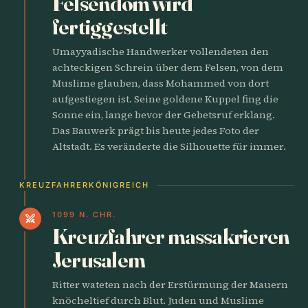
Felsendom wird
fertiggestellt
Umayyadische Handwerker vollendeten den
achteckigen Schrein über dem Felsen, von dem
Muslime glauben, dass Mohammed von dort
aufgestiegen ist. Seine goldene Kuppel fing die
Sonne ein, lange bevor der Gebetsruf erklang.
Das Bauwerk prägt bis heute jedes Foto der
Altstadt. Es veränderte die Silhouette für immer.
KREUZFAHRERKÖNIGREICH
1099 N. CHR.
swords
Kreuzfahrer massakrieren
Jerusalem
Ritter wateten nach der Erstürmung der Mauern
knöcheltief durch Blut. Juden und Muslime