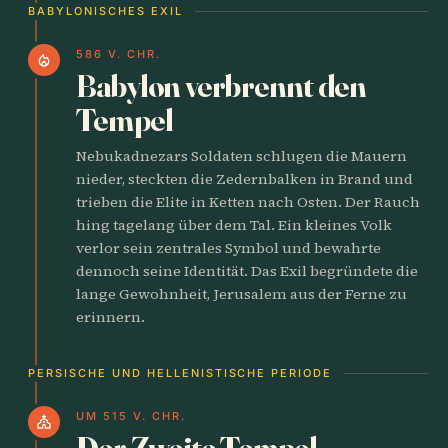
BABYLONISCHES EXIL
586 V. CHR.
local_fire_department
Babylon verbrennt den
Tempel
Nebukadnezars Soldaten schlugen die Mauern
nieder, steckten die Zedernbalken in Brand und
trieben die Elite in Ketten nach Osten. Der Rauch
hing tagelang über dem Tal. Ein kleines Volk
verlor sein zentrales Symbol und bewahrte
dennoch seine Identität. Das Exil begründete die
lange Gewohnheit, Jerusalem aus der Ferne zu
erinnern.
PERSISCHE UND HELLENISTISCHE PERIODE
UM 515 V. CHR.
church
Der Zweite Tempel