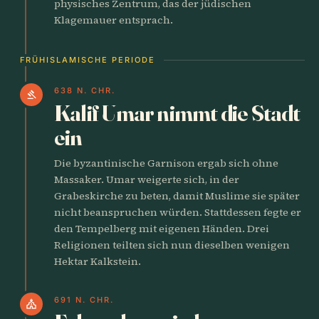
physisches Zentrum, das der jüdischen
Klagemauer entsprach.
FRÜHISLAMISCHE PERIODE
638 N. CHR.
gavel
Kalif Umar nimmt die Stadt
ein
Die byzantinische Garnison ergab sich ohne
Massaker. Umar weigerte sich, in der
Grabeskirche zu beten, damit Muslime sie später
nicht beanspruchen würden. Stattdessen fegte er
den Tempelberg mit eigenen Händen. Drei
Religionen teilten sich nun dieselben wenigen
Hektar Kalkstein.
691 N. CHR.
church