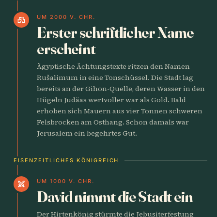
UM 2000 V. CHR.
castle
Erster schriftlicher Name
erscheint
Ägyptische Ächtungstexte ritzen den Namen
Rušalimum in eine Tonschüssel. Die Stadt lag
bereits an der Gihon-Quelle, deren Wasser in den
Hügeln Judäas wertvoller war als Gold. Bald
erhoben sich Mauern aus vier Tonnen schweren
Felsbrocken am Osthang. Schon damals war
Jerusalem ein begehrtes Gut.
EISENZEITLICHES KÖNIGREICH
UM 1000 V. CHR.
swords
David nimmt die Stadt ein
Der Hirtenkönig stürmte die Jebusiterfestung