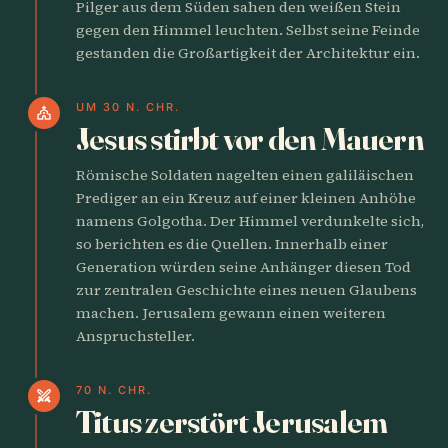
Pilger aus dem Süden sahen den weißen Stein
gegen den Himmel leuchten. Selbst seine Feinde
gestanden die Großartigkeit der Architektur ein.
UM 30 N. CHR.
church
Jesus stirbt vor den Mauern
Römische Soldaten nagelten einen galiläischen
Prediger an ein Kreuz auf einer kleinen Anhöhe
namens Golgotha. Der Himmel verdunkelte sich,
so berichten es die Quellen. Innerhalb einer
Generation würden seine Anhänger diesen Tod
zur zentralen Geschichte eines neuen Glaubens
machen. Jerusalem gewann einen weiteren
Anspruchsteller.
70 N. CHR.
swords
Titus zerstört Jerusalem