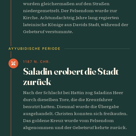
wurden gleichermaßen auf den Straßen
niedergemetzelt. Der Felsendom wurde zur
Kirche. Achtundachtzig Jahre lang regierten
lateinische Könige aus Davids Stadt, während der
Gebetsruf verstummte.
AYYUBIDISCHE PERIODE
1187 N. CHR.
swords
Saladin erobert die Stadt
zurück
Nach der Schlacht bei Hattin zog Saladins Heer
durch dieselben Tore, die die Kreuzfahrer
benutzt hatten. Diesmal wurde die Übergabe
ausgehandelt. Christen konnten sich freikaufen.
Das goldene Kreuz wurde vom Felsendom
abgenommen und der Gebetsruf kehrte zurück.