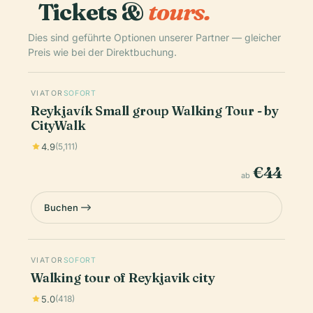
Tickets &
tours.
Dies sind geführte Optionen unserer Partner — gleicher
Preis wie bei der Direktbuchung.
VIATOR
SOFORT
Reykjavík Small group Walking Tour - by
CityWalk
4.9
(5,111)
€44
ab
Buchen
VIATOR
SOFORT
Walking tour of Reykjavik city
5.0
(418)