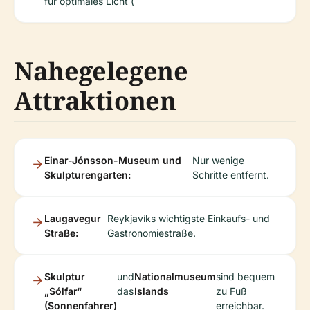
für optimales Licht (
Nahegelegene
Attraktionen
Einar-Jónsson-Museum und
Nur wenige
Skulpturengarten:
Schritte entfernt.
Laugavegur
Reykjavíks wichtigste Einkaufs- und
Straße:
Gastronomiestraße.
Skulptur
und
Nationalmuseum
sind bequem
„Sólfar“
das
Islands
zu Fuß
(Sonnenfahrer)
erreichbar.