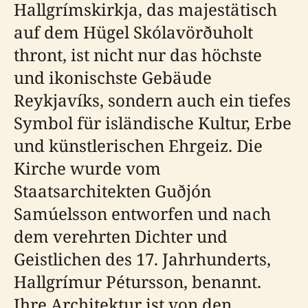
Hallgrímskirkja, das majestätisch
auf dem Hügel Skólavörðuholt
thront, ist nicht nur das höchste
und ikonischste Gebäude
Reykjavíks, sondern auch ein tiefes
Symbol für isländische Kultur, Erbe
und künstlerischen Ehrgeiz. Die
Kirche wurde vom
Staatsarchitekten Guðjón
Samúelsson entworfen und nach
dem verehrten Dichter und
Geistlichen des 17. Jahrhunderts,
Hallgrímur Pétursson, benannt.
Ihre Architektur ist von den