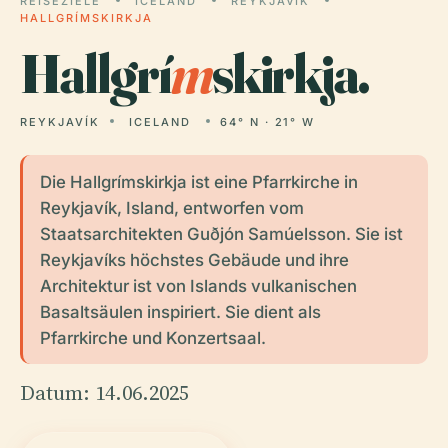
REISEZIELE
ICELAND
REYKJAVÍK
HALLGRÍMSKIRKJA
Hallgrí
m
skirkja.
REYKJAVÍK
ICELAND
64° N · 21° W
Die Hallgrímskirkja ist eine Pfarrkirche in
Reykjavík, Island, entworfen vom
Staatsarchitekten Guðjón Samúelsson. Sie ist
Reykjavíks höchstes Gebäude und ihre
Architektur ist von Islands vulkanischen
Basaltsäulen inspiriert. Sie dient als
Pfarrkirche und Konzertsaal.
Datum: 14.06.2025