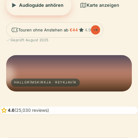
Audioguide anhören
Karte anzeigen
Touren ohne Anstehen ab
€44
4.9
Geprüft August 2025
HALLGRÍMSKIRKJA · REYKJAVÍK
star
4.6
(25,030 reviews)