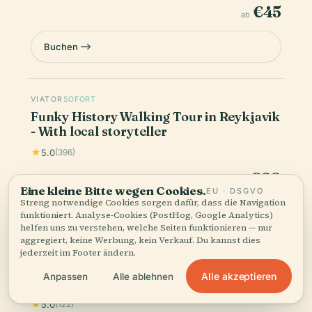
€45
ab
Buchen
VIATOR
SOFORT
Funky History Walking Tour in Reykjavik
- With local storyteller
5.0
(396)
€60
ab
Eine kleine Bitte wegen Cookies.
EU · DSGVO
Streng notwendige Cookies sorgen dafür, dass die Navigation
Buchen
funktioniert. Analyse-Cookies (PostHog, Google Analytics)
helfen uns zu verstehen, welche Seiten funktionieren — nur
aggregiert, keine Werbung, kein Verkauf. Du kannst dies
jederzeit im Footer ändern.
VIATOR
SOFORT
Alle akzeptieren
Anpassen
Alle ablehnen
2-Hour Reykjavik Private Walking Tour
5.0
(122)