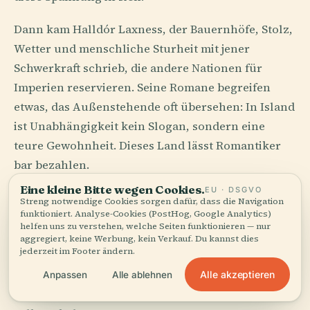
Dann kam Halldór Laxness, der Bauernhöfe, Stolz,
Wetter und menschliche Sturheit mit jener
Schwerkraft schrieb, die andere Nationen für
Imperien reservieren. Seine Romane begreifen
etwas, das Außenstehende oft übersehen: In Island
ist Unabhängigkeit kein Slogan, sondern eine
teure Gewohnheit. Dieses Land lässt Romantiker
bar bezahlen.
Eine kleine Bitte wegen Cookies.
EU · DSGVO
Bücher verkaufen sich in einem dunklen Land aus
Streng notwendige Cookies sorgen dafür, dass die Navigation
funktioniert. Analyse-Cookies (PostHog, Google Analytics)
sehr praktischen Gründen gut. Wenn der Winter
helfen uns zu verstehen, welche Seiten funktionieren — nur
sich über die Insel senkt und der Nachmittag
aggregiert, keine Werbung, kein Verkauf. Du kannst dies
jederzeit im Footer ändern.
verschwindet, bevor viele Büroangestellte ihren E-
Mail-Fleiß zu Ende gespielt haben, wird Lesen
Alle akzeptieren
Anpassen
Alle ablehnen
weniger Hobby als stilvoll organisierte