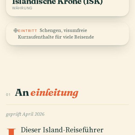
Isländische Krone (ISK)
WÄHRUNG
Schengen, visumfreie
EINTRITT
Kurzaufenthalte für viele Reisende
An
einleitung
01
geprüft
April 2026
Dieser Island-Reiseführer