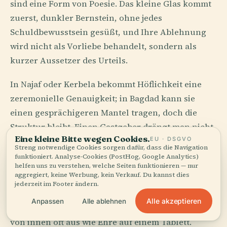
sind eine Form von Poesie. Das kleine Glas kommt
zuerst, dunkler Bernstein, ohne jedes
Schuldbewusstsein gesüßt, und Ihre Ablehnung
wird nicht als Vorliebe behandelt, sondern als
kurzer Aussetzer des Urteils.
In Najaf oder Kerbela bekommt Höflichkeit eine
zeremonielle Genauigkeit; in Bagdad kann sie
einen gesprächigeren Mantel tragen, doch die
Struktur bleibt. Einen Gastgeber drängt man nicht.
Eine kleine Bitte wegen Cookies.
EU · DSGVO
Man spricht nicht, als stünden Zeitpläne über
Streng notwendige Cookies sorgen dafür, dass die Navigation
Menschen. Man geht nicht vor der zweiten Runde,
funktioniert. Analyse-Cookies (PostHog, Google Analytics)
helfen uns zu verstehen, welche Seiten funktionieren — nur
wenn die eigene Abwesenheit nicht in Erinnerung
aggregiert, keine Werbung, kein Verkauf. Du kannst dies
bleiben soll.
jederzeit im Footer ändern.
Alle akzeptieren
Anpassen
Alle ablehnen
Was Außenstehende Großzügigkeit nennen, sieht
von innen oft aus wie Ehre auf einem Tablett.