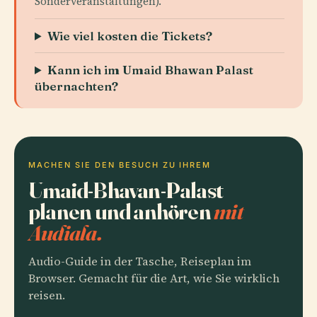
Sonderveranstaltungen).
Wie viel kosten die Tickets?
Kann ich im Umaid Bhawan Palast
übernachten?
MACHEN SIE DEN BESUCH ZU IHREM
Umaid-Bhavan-Palast
planen und anhören
mit
Audiala.
Audio-Guide in der Tasche, Reiseplan im
Browser. Gemacht für die Art, wie Sie wirklich
reisen.