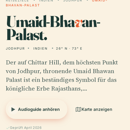
REISEZIELE
INDIEN
JODHPUR
UMAID-
BHAVAN-PALAST
Umaid-Bha
v
an-
Palast.
JODHPUR
INDIEN
26° N · 73° E
Der auf Chittar Hill, dem höchsten Punkt
von Jodhpur, thronende Umaid Bhawan
Palast ist ein beständiges Symbol für das
königliche Erbe Rajasthans,…
Audioguide anhören
Karte anzeigen
Geprüft April 2026