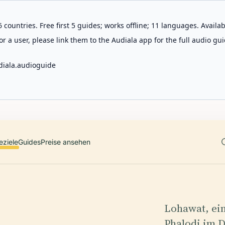
 countries. Free first 5 guides; works offline; 11 languages. Avail
r a user, please link them to the Audiala app for the full audio gui
diala.audioguide
eziele
Guides
Preise ansehen
Lohawat, ein
Phalodi im D