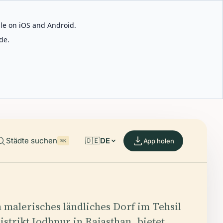
able on iOS and Android.
de.
Städte suchen
🇩🇪
DE
App holen
⌘K
 malerisches ländliches Dorf im Tehsil
istrikt Jodhpur in Rajasthan, bietet