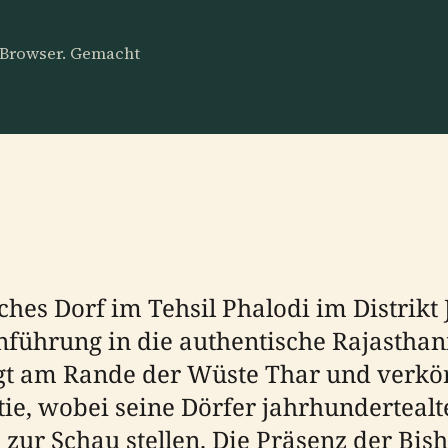
m Browser. Gemacht
hes Dorf im Tehsil Phalodi im Distrikt 
nführung in die authentische Rajasthan
gt am Rande der Wüste Thar und verkör
e, wobei seine Dörfer jahrhundertealte
 zur Schau stellen. Die Präsenz der Bi