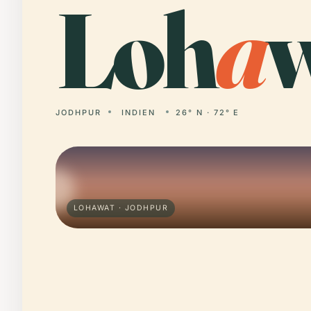
Loh
a
w
JODHPUR
INDIEN
26° N · 72° E
LOHAWAT · JODHPUR