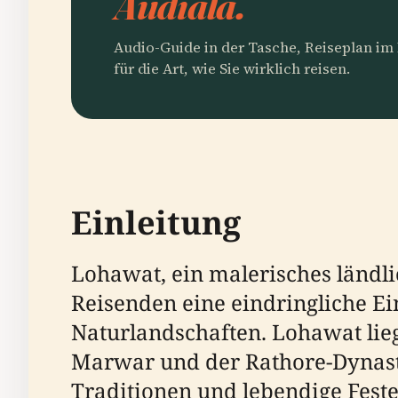
Audiala.
Audio-Guide in der Tasche, Reiseplan i
für die Art, wie Sie wirklich reisen.
Einleitung
Lohawat, ein malerisches ländlic
Reisenden eine eindringliche Ei
Naturlandschaften. Lohawat lie
Marwar und der Rathore-Dynasti
Traditionen und lebendige Feste