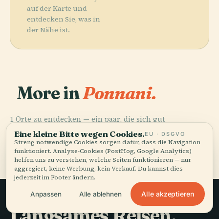
auf der Karte und
entdecken Sie, was in
der Nähe ist.
More in
Ponnani.
1 Orte zu entdecken — ein paar, die sich gut
PLACE
kombinieren lassen.
Ponnani Juma
Eine kleine Bitte wegen Cookies.
EU · DSGVO
Masjid
Streng notwendige Cookies sorgen dafür, dass die Navigation
funktioniert. Analyse-Cookies (PostHog, Google Analytics)
helfen uns zu verstehen, welche Seiten funktionieren — nur
aggregiert, keine Werbung, kein Verkauf. Du kannst dies
jederzeit im Footer ändern.
Alle akzeptieren
Anpassen
Alle ablehnen
Langsames Reisen,