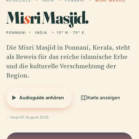
REISEZIELE
INDIA
PONNANI
MISRI MASJID
Mi
s
ri Masjid.
PONNANI
INDIA
10° N · 75° E
Die Misri Masjid in Ponnani, Kerala, steht
als Beweis für das reiche islamische Erbe
und die kulturelle Verschmelzung der
Region.
Audioguide anhören
Karte anzeigen
Geprüft August 2025