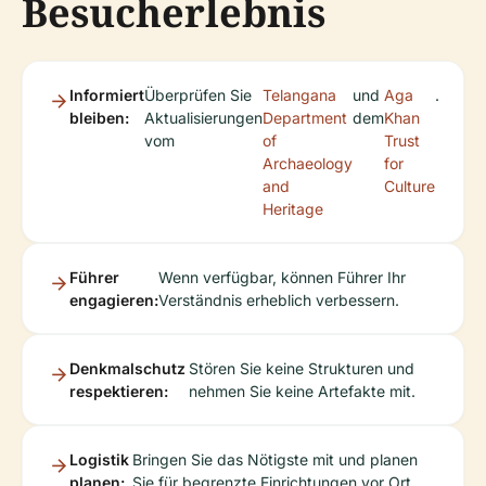
Besucherlebnis
Informiert
Überprüfen Sie
Telangana
und
Aga
.
bleiben:
Aktualisierungen
Department
dem
Khan
vom
of
Trust
Archaeology
for
and
Culture
Heritage
Führer
Wenn verfügbar, können Führer Ihr
engagieren:
Verständnis erheblich verbessern.
Denkmalschutz
Stören Sie keine Strukturen und
respektieren:
nehmen Sie keine Artefakte mit.
Logistik
Bringen Sie das Nötigste mit und planen
planen:
Sie für begrenzte Einrichtungen vor Ort.