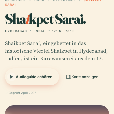
REISEZIELE
INDIA
HYDERABAD
SHAIKPET
SARAI
Sha
i
kpet Sarai.
HYDERABAD
INDIA
17° N · 78° E
Shaikpet Sarai, eingebettet in das
historische Viertel Shaikpet in Hyderabad,
Indien, ist ein Karawanserei aus dem 17.
Audioguide anhören
Karte anzeigen
Geprüft April 2026