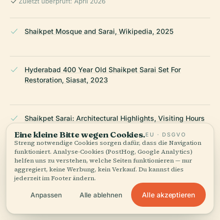
Zuletzt überprüft: April 2026
Shaikpet Mosque and Sarai, Wikipedia, 2025
Hyderabad 400 Year Old Shaikpet Sarai Set For
Restoration, Siasat, 2023
Shaikpet Sarai: Architectural Highlights, Visiting Hours
& Visitor Guide in Hyderabad, The Islamic Heritage,
Eine kleine Bitte wegen Cookies.
EU · DSGVO
2024
Streng notwendige Cookies sorgen dafür, dass die Navigation
funktioniert. Analyse-Cookies (PostHog, Google Analytics)
helfen uns zu verstehen, welche Seiten funktionieren — nur
aggregiert, keine Werbung, kein Verkauf. Du kannst dies
Shaikpet Sarai Revamp Hyderabad, Hyderabad Mail,
jederzeit im Footer ändern.
2024
Alle akzeptieren
Anpassen
Alle ablehnen