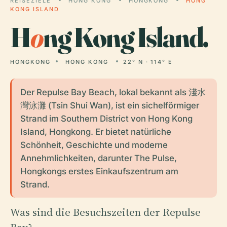
REISEZIELE
HONG KONG
HONGKONG
HONG
KONG ISLAND
H
o
ng Kong Island.
HONGKONG
HONG KONG
22° N · 114° E
Der Repulse Bay Beach, lokal bekannt als 淺水
灣泳灘 (Tsin Shui Wan), ist ein sichelförmiger
Strand im Southern District von Hong Kong
Island, Hongkong. Er bietet natürliche
Schönheit, Geschichte und moderne
Annehmlichkeiten, darunter The Pulse,
Hongkongs erstes Einkaufszentrum am
Strand.
Was sind die Besuchszeiten der Repulse