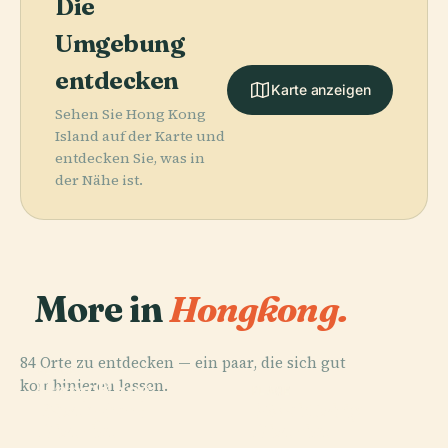
Die
Umgebung
entdecken
Karte anzeigen
Sehen Sie Hong Kong
Island auf der Karte und
entdecken Sie, was in
der Nähe ist.
More in
Hongkong.
84 Orte zu entdecken — ein paar, die sich gut
PLACE
kombinieren lassen.
Hong Kong
PLACE
PLACE
PLACE
Eastern
Kwai Tsing
Disneyland
Wan Chai
District
District