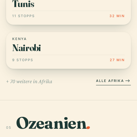
Tunis
11 STOPPS
32 MIN
KENYA
Nairobi
9 STOPPS
27 MIN
+ 70 weitere in Afrika
ALLE AFRIKA
Ozeanien
.
05