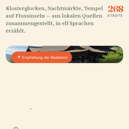
268
Klosterglocken, Nachtmärkte, Tempel
auf Flussinseln — aus lokalen Quellen
STÄDTE
zusammengestellt, in elf Sprachen
erzählt.
Empfehlung der Redaktion
JAPAN
24 STOPPS
Kyoto