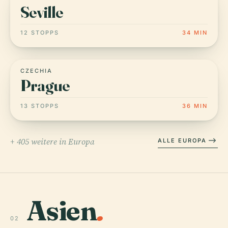
Seville
12 STOPPS
34 MIN
CZECHIA
Prague
13 STOPPS
36 MIN
+ 405 weitere in Europa
ALLE EUROPA
Asien
.
02