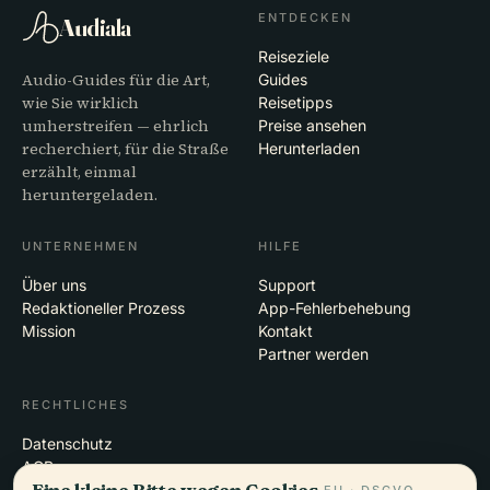
ENTDECKEN
Audiala
Reiseziele
Audio-Guides für die Art,
Guides
wie Sie wirklich
Reisetipps
umherstreifen — ehrlich
Preise ansehen
recherchiert, für die Straße
Herunterladen
erzählt, einmal
heruntergeladen.
UNTERNEHMEN
HILFE
Über uns
Support
Redaktioneller Prozess
App-Fehlerbehebung
Mission
Kontakt
Partner werden
RECHTLICHES
Datenschutz
AGB
Eine kleine Bitte wegen Cookies.
Cookie-Einstellungen
EU · DSGVO