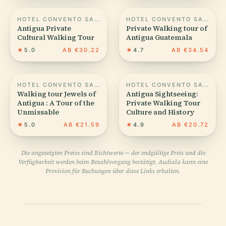
HOTEL CONVENTO SANTA CATALINA
HOTEL CONVENTO SANTA CATALINA
Antigua Private
Private Walking tour of
Cultural Walking Tour
Antigua Guatemala
★
5.0
AB €30.22
★
4.7
AB €34.54
HOTEL CONVENTO SANTA CATALINA
HOTEL CONVENTO SANTA CATALINA
Walking tour Jewels of
Antigua Sightseeing:
Antigua : A Tour of the
Private Walking Tour
Unmissable
Culture and History
★
5.0
AB €21.59
★
4.9
AB €20.72
Die angezeigten Preise sind Richtwerte — der endgültige Preis und die
Verfügbarkeit werden beim Bezahlvorgang bestätigt. Audiala kann eine
Provision für Buchungen über diese Links erhalten.