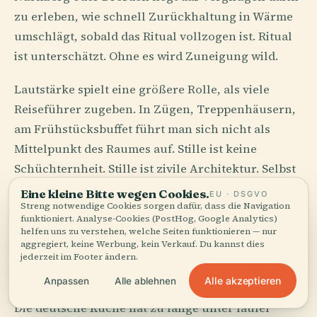
zu erleben, wie schnell Zurückhaltung in Wärme
umschlägt, sobald das Ritual vollzogen ist. Ritual
ist unterschätzt. Ohne es wird Zuneigung wild.
Lautstärke spielt eine größere Rolle, als viele
Reiseführer zugeben. In Zügen, Treppenhäusern,
am Frühstücksbuffet führt man sich nicht als
Mittelpunkt des Raumes auf. Stille ist keine
Schüchternheit. Stille ist zivile Architektur. Selbst
das Anstehen hat einen moralischen Unterton, als
Eine kleine Bitte wegen Cookies.
EU · DSGVO
Streng notwendige Cookies sorgen dafür, dass die Navigation
wäre Ordnung kein Gehorsam, sondern ein
funktioniert. Analyse-Cookies (PostHog, Google Analytics)
bescheidenes Geschenk an den Nächsten.
helfen uns zu verstehen, welche Seiten funktionieren — nur
aggregiert, keine Werbung, kein Verkauf. Du kannst dies
jederzeit im Footer ändern.
Salz, Rauch, Brot, Gnade
Alle akzeptieren
Anpassen
Alle ablehnen
Die deutsche Küche hat zu lange unter fauler