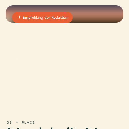
Empfehlung der Redaktion
01 · PLACE
Château De La Brunerie
Das Château de la Brunerie, eingebettet in die
Stadt Voiron im Département Isère im Südosten
Frankreichs, ist ein bedeutendes historisches
Anwesen, das…
02
PLACE