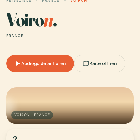
REISEZIELE
FRANCE
VOIRON
Voiro
n
.
FRANCE
Audioguide anhören
Karte öffnen
VOIRON · FRANCE
2