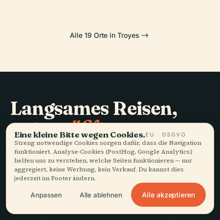
Alle 19 Orte in Troyes
Langsames Reisen,
gut erzählt.
Eine kleine Bitte wegen Cookies.
EU · DSGVO
Streng notwendige Cookies sorgen dafür, dass die Navigation
funktioniert. Analyse-Cookies (PostHog, Google Analytics)
BLEIBEN SIE AUF DEM LAUFENDEN
helfen uns zu verstehen, welche Seiten funktionieren — nur
aggregiert, keine Werbung, kein Verkauf. Du kannst dies
Beitreten
jederzeit im Footer ändern.
Alle akzeptieren
Anpassen
Alle ablehnen