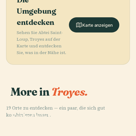
Umgebung
entdecken
Karte anzeigen
Sehen Sie Abtei Saint-
Loup, Troyes auf der
Karte und entdecken
Sie, was in der Nähe ist.
More in
Troyes.
19 Orte zu entdecken — ein paar, die sich gut
PLACE
PLACE
kombinieren lassen.
Temple
Kathedrale Von
PLACE
PLACE
Synagoge
Protestant
Troyes
St-Urbain
Raschi
(Troyes)