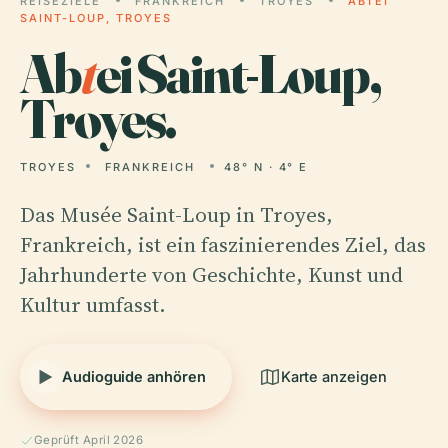
REISEZIELE
FRANKREICH
TROYES
ABTEI
SAINT-LOUP, TROYES
Ab
t
ei Saint-Loup,
Troyes.
TROYES
FRANKREICH
48° N · 4° E
Das Musée Saint-Loup in Troyes,
Frankreich, ist ein faszinierendes Ziel, das
Jahrhunderte von Geschichte, Kunst und
Kultur umfasst.
Audioguide anhören
Karte anzeigen
Geprüft April 2026