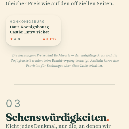
Gleicher Preis wie auf den offiziellen Seiten.
HOHKÖNIGSBURG
Haut-Koenigsbourg
Castle: Entry Ticket
★
4.6
AB €12
Die angezeigten Preise sind Richtwerte — der endgültige Preis und die
Verfügbarkeit werden beim Bezahlvorgang bestätigt. Audiala kann eine
Provision für Buchungen über diese Links erhalten.
03
Sehenswürdigkeiten
.
Nicht jedes Denkmal, nur die, an denen wir