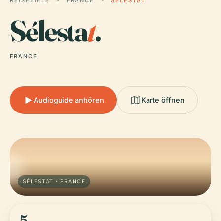
REISEZIELE
FRANCE
SÉLESTAT
Sélesta
t
.
FRANCE
Audioguide anhören
Karte öffnen
SÉLESTAT · FRANCE
5