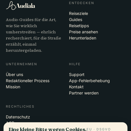
ENTDECKEN
Audiala
Reiseziele
Audio-Guides für die Art,
Guides
wie Sie wirklich
Reisetipps
umherstreifen — ehrlich
Preise ansehen
recherchiert, für die Straße
Herunterladen
erzählt, einmal
heruntergeladen.
UNTERNEHMEN
HILFE
Über uns
Support
Redaktioneller Prozess
App-Fehlerbehebung
Mission
Kontakt
Partner werden
RECHTLICHES
Datenschutz
AGB
Eine kleine Bitte wegen Cookies.
Cookie-Einstellungen
EU · DSGVO